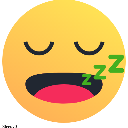
Sleepy
0