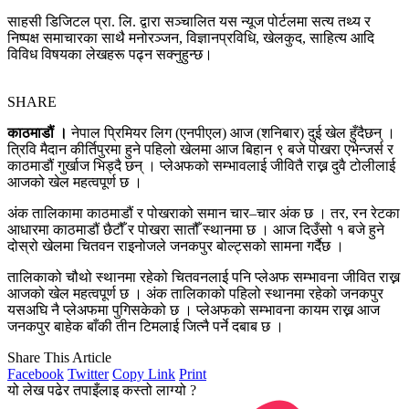
साहसी डिजिटल प्रा. लि. द्वारा सञ्चालित यस न्यूज पोर्टलमा सत्य तथ्य र
निष्पक्ष समाचारका साथै मनोरञ्जन, विज्ञानप्रविधि, खेलकुद, साहित्य आदि
विविध विषयका लेखहरू पढ्न सक्नुहुन्छ।
SHARE
काठमाडौं ।
नेपाल प्रिमियर लिग (एनपीएल) आज (शनिबार) दुई खेल हुँदैछन् ।
त्रिवि मैदान कीर्तिपुरमा हुने पहिलो खेलमा आज बिहान ९ बजे पोखरा एभेन्जर्स र
काठमाडौं गुर्खाज भिड्दै छन् । प्लेअफको सम्भावलाई जीवितै राख्न दुवै टोलीलाई
आजको खेल महत्वपूर्ण छ ।
अंक तालिकामा काठमाडौं र पोखराको समान चार–चार अंक छ । तर, रन रेटका
आधारमा काठमाडौं छैटौँ र पोखरा सातौँ स्थानमा छ । आज दिउँसो १ बजे हुने
दोस्रो खेलमा चितवन राइनोजले जनकपुर बोल्ट्सको सामना गर्दैछ ।
तालिकाको चौथो स्थानमा रहेको चितवनलाई पनि प्लेअफ सम्भावना जीवित राख्न
आजको खेल महत्वपूर्ण छ । अंक तालिकाको पहिलो स्थानमा रहेको जनकपुर
यसअघि नै प्लेअफमा पुगिसकेको छ । प्लेअफको सम्भावना कायम राख्न आज
जनकपुर बाहेक बाँकी तीन टिमलाई जित्नै पर्ने दबाब छ ।
Share This Article
Facebook
Twitter
Copy Link
Print
यो लेख पढेर तपाइँलाइ कस्तो लाग्यो ?