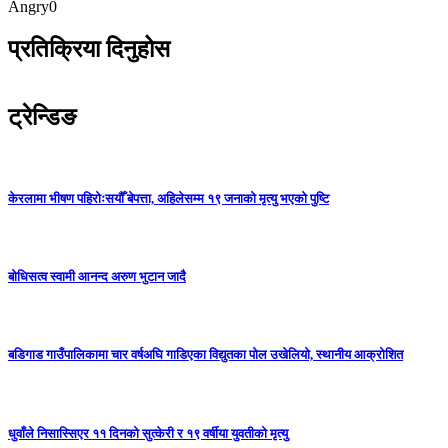
Angry
0
प्रतिक्रिया दिनुहोस
ट्रेन्डिङ
केरलामा भीषण पहिरोःसयौँ बेपत्ता, अहिलेसम्म १९ जनाको मृत्यु भएको पुष्टि
बोधिसत्व स्वामी आनन्द अरुण भुटान जादै
बडिगाड गाउँपालिकामा चार वर्षअघि गाडिएका विद्युतका पोल उखेलियो, स्थानीय आक्रोशित
धुवाँले निसास्सिएर ११ दिनको सुत्केरी र १९ वर्षीया युवतीको मृत्यु