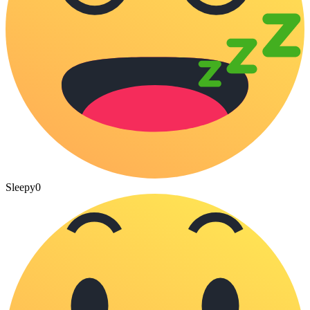
Sleepy
0