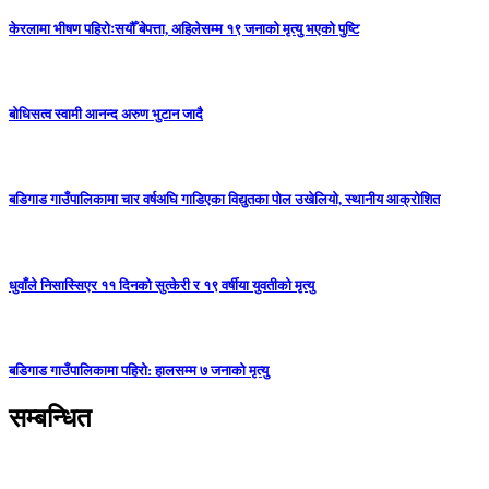
केरलामा भीषण पहिरोःसयौँ बेपत्ता, अहिलेसम्म १९ जनाको मृत्यु भएको पुष्टि
बोधिसत्व स्वामी आनन्द अरुण भुटान जादै
बडिगाड गाउँपालिकामा चार वर्षअघि गाडिएका विद्युतका पोल उखेलियो, स्थानीय आक्रोशित
धुवाँले निसास्सिएर ११ दिनको सुत्केरी र १९ वर्षीया युवतीको मृत्यु
बडिगाड गाउँपालिकामा पहिरो: हालसम्म ७ जनाको मृत्यु
सम्बन्धित