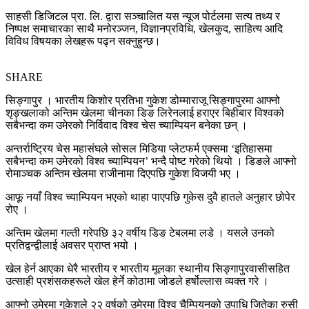
साहसी डिजिटल प्रा. लि. द्वारा सञ्चालित यस न्यूज पोर्टलमा सत्य तथ्य र
निष्पक्ष समाचारका साथै मनोरञ्जन, विज्ञानप्रविधि, खेलकुद, साहित्य आदि
विविध विषयका लेखहरू पढ्न सक्नुहुन्छ।
SHARE
सिङ्गापुर । भारतीय किशोर प्रतिभा गुकेश डोम्माराजू सिङ्गापुरमा आफ्नो
शृङ्खलाको अन्तिम खेलमा चीनका डिङ लिरेनलाई हराएर बिहीबार विश्वको
सबैभन्दा कम उमेरको निर्विवाद विश्व चेस च्याम्पियन बनेका छन् ।
अन्तर्राष्ट्रिय चेस महासंघले सोसल मिडिया प्लेटफर्म एक्समा ‘इतिहासमा
सबैभन्दा कम उमेरको विश्व च्याम्पियन’ भन्दै पोष्ट गरेको थियो । डिङले आफ्नो
रोमाञ्चक अन्तिम खेलमा राजीनामा दिएपछि गुकेश विजयी भए ।
आफू नयाँ विश्व च्याम्पियन भएको थाहा पाएपछि गुकेस दुवै हातले अनुहार छोपेर
रोए ।
अन्तिम खेलमा गल्ती गरेपछि ३२ वर्षीय डिङ टेबलमा लडे । यसले उनको
प्रतिद्वन्द्वीलाई अवसर प्राप्त भयो ।
खेल हेर्न आएका धेरै भारतीय र भारतीय मूलका स्थानीय सिङ्गापुरवासीसहित
उत्साही प्रशंसकहरूले खेल हेर्ने कोठामा जोडले हर्षोल्लास व्यक्त गरे ।
आफ्नो उमेरमा गुकेशले २२ वर्षको उमेरमा विश्व चैम्पियनको उपाधि जितेका रुसी