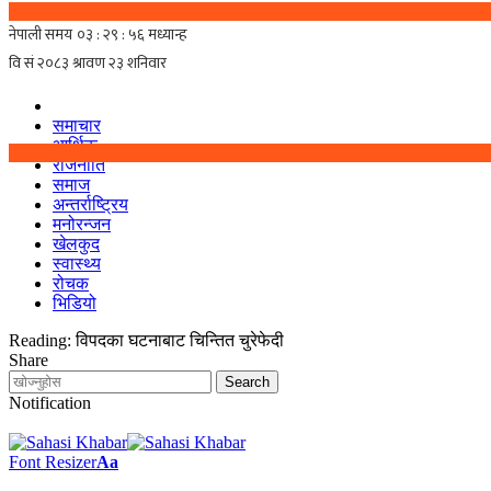
समाचार
आर्थिक
राजनीति
समाज
अन्तर्राष्ट्रिय
मनोरन्जन
खेलकुद
स्वास्थ्य
रोचक
भिडियो
Reading:
विपदका घटनाबाट चिन्तित चुरेफेदी
Share
Notification
Font Resizer
Aa