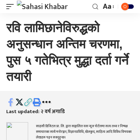
Aa
रवि लामिछानेविरुद्धको
अनुसन्धान अन्तिम चरणमा,
पुस ५ गतेभित्र मुद्धा दर्ता गर्ने
तयारी
Last updated: २ वर्ष अगाडि
साहसी डिजिटल प्रा. लि. द्वारा सञ्चालित यस न्यूज पोर्टलमा सत्य तथ्य र निष्पक्ष
समाचारका साथै मनोरञ्जन, विज्ञानप्रविधि, खेलकुद, साहित्य आदि विविध विषयका
लेखहरू पढ्न सक्नुहुन्छ।