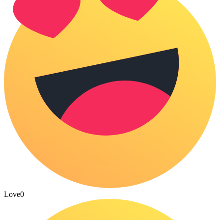
Love
0