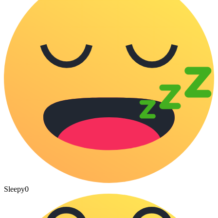
Sleepy
0