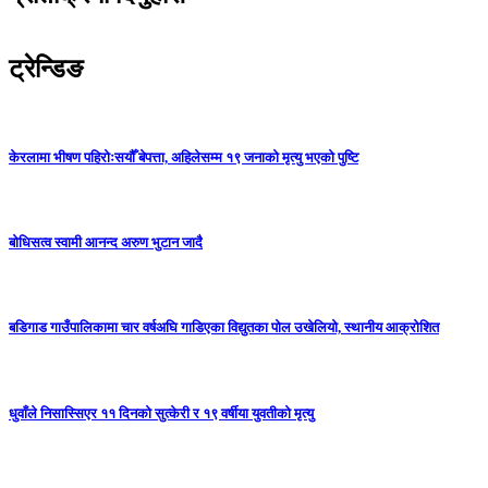
ट्रेन्डिङ
केरलामा भीषण पहिरोःसयौँ बेपत्ता, अहिलेसम्म १९ जनाको मृत्यु भएको पुष्टि
बोधिसत्व स्वामी आनन्द अरुण भुटान जादै
बडिगाड गाउँपालिकामा चार वर्षअघि गाडिएका विद्युतका पोल उखेलियो, स्थानीय आक्रोशित
धुवाँले निसास्सिएर ११ दिनको सुत्केरी र १९ वर्षीया युवतीको मृत्यु