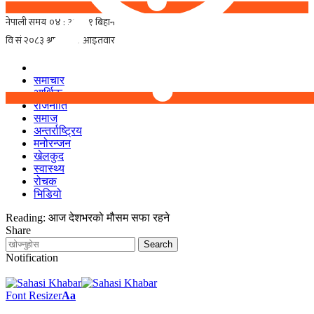
समाचार
आर्थिक
राजनीति
समाज
अन्तर्राष्ट्रिय
मनोरन्जन
खेलकुद
स्वास्थ्य
रोचक
भिडियो
Reading:
आज देशभरको मौसम सफा रहने
Share
Notification
Font Resizer
Aa