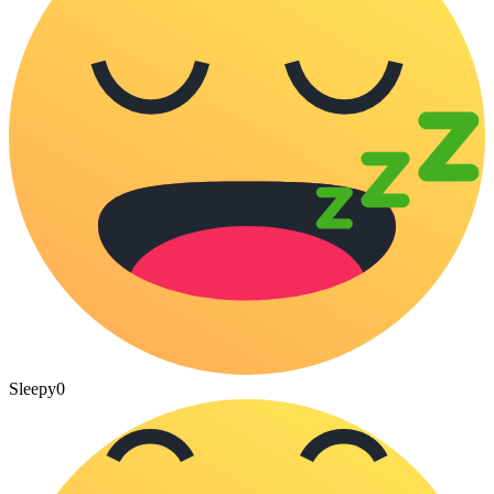
Sleepy
0