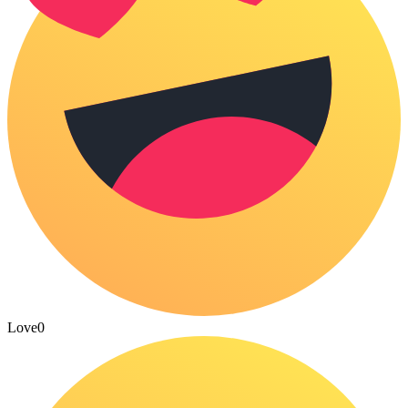
Love
0