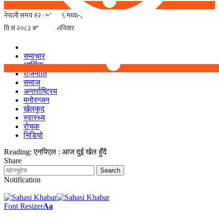
समाचार
आर्थिक
राजनीति
समाज
अन्तर्राष्ट्रिय
मनोरन्जन
खेलकुद
स्वास्थ्य
रोचक
भिडियो
Reading:
एनपिएल : आज दुई खेल हुँदै
Share
Notification
Font Resizer
Aa