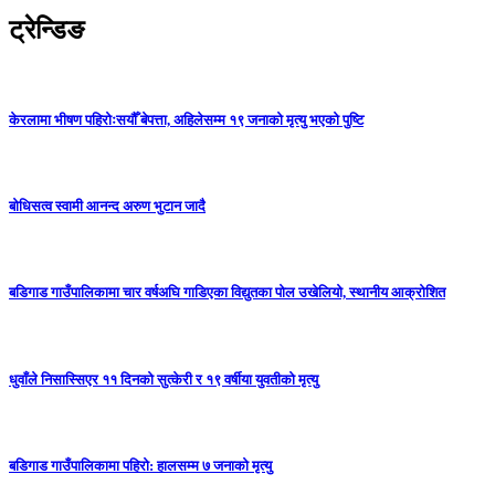
ट्रेन्डिङ
केरलामा भीषण पहिरोःसयौँ बेपत्ता, अहिलेसम्म १९ जनाको मृत्यु भएको पुष्टि
बोधिसत्व स्वामी आनन्द अरुण भुटान जादै
बडिगाड गाउँपालिकामा चार वर्षअघि गाडिएका विद्युतका पोल उखेलियो, स्थानीय आक्रोशित
धुवाँले निसास्सिएर ११ दिनको सुत्केरी र १९ वर्षीया युवतीको मृत्यु
बडिगाड गाउँपालिकामा पहिरो: हालसम्म ७ जनाको मृत्यु