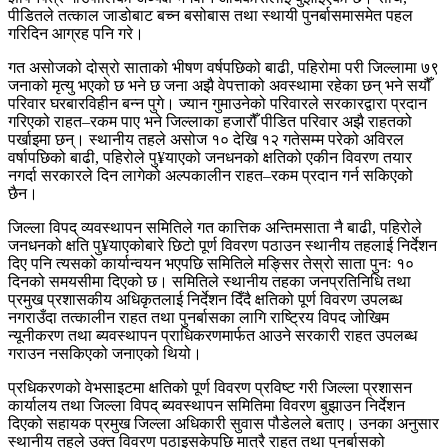
पीडितले तत्काल जाडोबाट बच्न बसोबास तथा स्थायी पुनर्बासमासमेत पहल
गरिदिन आग्रह पनि गरे।
गत असोजको दोस्रो साताको भीषण वर्षपछिको बाढी, पहिरोमा परी जिल्लामा ७९
जनाको मृत्यु भएको छ भने छ जना अझै वेपत्ताको अवस्थामा रहेका छन् भने सयौँ
परिवार घरबारविहीन बन्न पुगे। ज्यान गुमाउनेको परिवारले सरकारद्वारा प्रदान
गरिएको राहत–रकम पाए भने जिल्लाका हजारौँ पीडित परिवार अझै राहतको
पर्खाइमा छन्। स्थानीय तहले असोज १० देखि १२ गतेसम्म परेको अविरल
वर्षापछिको बाढी, पहिरोले पु¥याएको जनधनको क्षतिको एकीन विवरण तयार
नगर्दा सरकारले दिन लागेको अल्पकालीन राहत–रकम प्रदान गर्न सकिएको
छैन।
जिल्ला विपद् व्यवस्थापन समितिले गत कात्तिक अन्तिमसाता नै बाढी, पहिरोले
जनधनको क्षति पु¥याएकोबारे छिटो पूर्ण विवरण पठाउन स्थानीय तहलाई निर्देशन
दिए पनि त्यसको कार्यान्वयन भएपछि समितिले मङ्सिर तेस्रो साता पुनः १०
दिनको समयसीमा दिएको छ। समितिले स्थानीय तहका जनप्रतिनिधि तथा
प्रमुख प्रशासकीय अधिकृतलाई निर्देशन दिँदै क्षतिको पूर्ण विवरण उपलब्ध
नगराउँदा तत्कालीन राहत तथा पुनर्बासका लागि राष्ट्रिय विपद जोखिम
न्यूनीकरण तथा ब्यवस्थापन प्राधिकरणमार्फत आउने सरकारी राहत उपलब्ध
गराउन नसकिएको जनाएको थियो।
प्रधिकरणको वेभसाइटमा क्षतिको पूर्ण विवरण प्रविष्ट गरी जिल्ला प्रशासन
कार्यालय तथा जिल्ला विपद् ब्यवस्थापन समितिमा विवरण बुझाउन निर्देशन
दिएको सहायक प्रमुख जिल्ला अधिकारी सुवास पौडेलले बताए। उनका अनुसार
स्थानीय तहले उक्त विवरण पठाइसकेपछि मात्रै राहत तथा पुनर्बासको