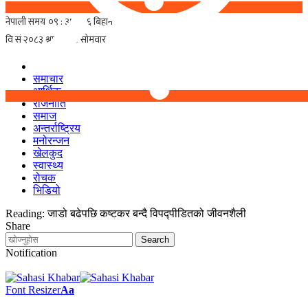
समाचार
आर्थिक
राजनीति
समाज
अन्तर्राष्ट्रिय
मनोरन्जन
खेलकुद
स्वास्थ्य
रोचक
भिडियो
Reading:
जाडो बढेपछि कष्टकर बन्दै विपद्पीडितको जीवनशैली
Share
Notification
Font Resizer
Aa