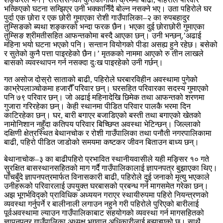
भत्किएको घटना सम्झिएर उनी भक्कानिँदै बोल्न नसक्ने भए। उता पहिरोले घर
पुर्दा एक छोरा र एक छोरी गुमाएका रोशी गाउँपालिका–२ का रुपबहादुर
तुम्सिङको ब्यथा शङ्करको भन्दा फरक छैन। भएका दुई छोराछोरी गुमाएका
तुम्सिङ श्रीमतीसहित आफन्तकोमा बस्दै आएका छन्। उनी भन्छन्,’अढाई
महिना भयो घटना भएको पनि। सन्तान वियोगको पीडा असह्य हुने रहेछ। बसेको
र सुतेको कुनै पत्ता पाइरहेको छैन।’ मृतकको नाममा आएको रु तीन लाखले
बासको व्यवस्थापन गर्न नसक्दा दुःख पाइरहेको उनी गर्छन्।
गत असोज दोस्रो साताको बाढी, पहिरोले घरबारविहीन अवस्थामा पुगेको
काभ्रेपलाञ्चोकमा हजारौँ परिवार छन्। घरसहित परिवारका सदस्य गुमाएको
पनि ७९ परिवार छन्। जो अढाई महिनादेखि छिमेक तथा आफन्तको शरणमा
गुजारा गरिरहेका छन्। केही स्थानमा पीडित परिवार पालकै भरमा दिन
काटिरहेका छन्। घर, बारी बगाएर बजाडिएको बस्ती तथा बगाएको खेतको
नामोनिशान नहुँदा कतिपय परिवार बिच्छिप्त अवस्था भेटिन्छन्। जिल्लाको
दक्षिणी क्षेत्रस्थित बेथानचोक र रोशी गाउँपालिका तथा पनौती नगरपालिकामा
बाढी, पहिरो पीडित जाडोको समयमा कष्टकर जीवन बिताउन बाध्य छन्।
बेथानाचोक–३ का बाढीपहिरो प्रभावित स्थानीयवासीले यही मङ्सिर १० गते
सुरक्षित बासस्थानसहितको माग गर्दै गाउँपालिकालाई ज्ञापनपत्र बुझाएका थिए।
पाँचबुँदे ज्ञापनपत्रमार्फत विनासकारी बाढी, पहिरोले दुई जनाको मृत्यु भएकाले
उनीहरूको परिवारलाई उपयुक्त घरबासको प्रबन्ध गर्न मागसमेत गरेका छन्।
अझ भूगर्भविद्को प्राविधिक अध्ययन गराएर स्थायीरुपमा पहिरो नियन्त्रणको
व्यवस्था गर्नुपर्ने र बालीनाली लगाउन नहुने गरी पहिरोले पुरिएको बारीलाई
पूर्वअवस्थामा ल्याउन गाउँपालिकाबाट सहयोगको व्यवस्था गर्न मागसहितको
ज्ञापनपत्र गाउँपालिका अध्यक्ष भगवान अधिकारीलाई बुझाइएको छ। साथै,