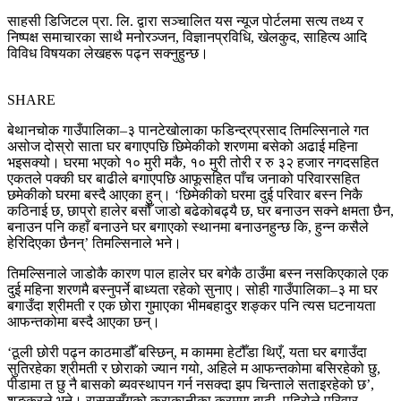
साहसी डिजिटल प्रा. लि. द्वारा सञ्चालित यस न्यूज पोर्टलमा सत्य तथ्य र
निष्पक्ष समाचारका साथै मनोरञ्जन, विज्ञानप्रविधि, खेलकुद, साहित्य आदि
विविध विषयका लेखहरू पढ्न सक्नुहुन्छ।
SHARE
बेथानचोक गाउँपालिका–३ पानटेखोलाका फडिन्द्रप्रसाद तिमल्सिनाले गत
असोज दोस्रो साता घर बगाएपछि छिमेकीको शरणमा बसेको अढाई महिना
भइसक्यो। घरमा भएको १० मुरी मकै, १० मुरी तोरी र रु ३२ हजार नगदसहित
एकतले पक्की घर बाढीले बगाएपछि आफूसहित पाँच जनाको परिवारसहित
छमेकीको घरमा बस्दै आएका हुन्। ‘छिमेकीको घरमा दुई परिवार बस्न निकै
कठिनाई छ, छाप्रो हालेर बसौँ जाडो बढेकोबढ्यै छ, घर बनाउन सक्ने क्षमता छैन,
बनाउन पनि कहाँ बनाउने घर बगाएको स्थानमा बनाउनहुन्छ कि, हुन्न कसैले
हेरिदिएका छैनन्’ तिमल्सिनाले भने।
तिमल्सिनाले जाडोकै कारण पाल हालेर घर बगेकै ठाउँमा बस्न नसकिएकाले एक
दुई महिना शरणमै बस्नुपर्ने बाध्यता रहेको सुनाए। सोही गाउँपालिका–३ मा घर
बगाउँदा श्रीमती र एक छोरा गुमाएका भीमबहादुर शङ्कर पनि त्यस घटनायता
आफन्तकोमा बस्दै आएका छन्।
‘ठूली छोरी पढ्न काठमाडौँ बस्छिन्, म काममा हेटौँडा थिएँ, यता घर बगाउँदा
सुतिरहेका श्रीमती र छोराको ज्यान गयो, अहिले म आफन्तकोमा बसिरहेको छु,
पीडामा त छु नै बासको ब्यवस्थापन गर्न नसक्दा झप चिन्ताले सताइरहेको छ’,
शङ्करले भने। रासससँगको कुराकानीका क्रममा बाढी, पहिरोले परिवार