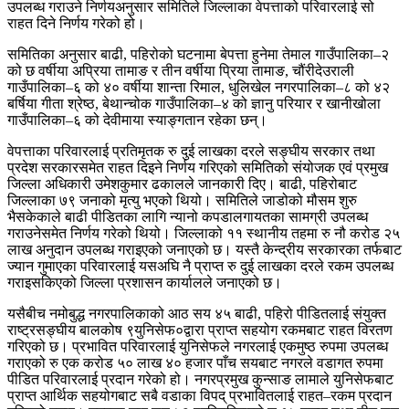
उपलब्ध गराउने निर्णयअनुसार समितिले जिल्लाका वेपत्ताको परिवारलाई सो
राहत दिने निर्णय गरेको हो।
समितिका अनुसार बाढी, पहिरोको घटनामा बेपत्ता हुनेमा तेमाल गाउँपालिका–२
को छ वर्षीया अप्रिया तामाङ र तीन वर्षीया प्रिया तामाङ, चौंरीदेउराली
गाउँपालिका–६ को ४० वर्षीया शान्ता रिमाल, धुलिखेल नगरपालिका–८ को ४२
बर्षिया गीता श्रेष्ठ, बेथान्चोक गाउँपालिका–४ को ज्ञानु परियार र खानीखोला
गाउँपालिका–६ को देवीमाया स्याङ्गतान रहेका छन्।
वेपत्ताका परिवारलाई प्रतिमृतक रु दुई लाखका दरले सङ्घीय सरकार तथा
प्रदेश सरकारसमेत राहत दिइने निर्णय गरिएको समितिको संयोजक एवं प्रमुख
जिल्ला अधिकारी उमेशकुमार ढकालले जानकारी दिए। बाढी, पहिरोबाट
जिल्लाका ७९ जनाको मृत्यु भएको थियो। समितिले जाडोको मौसम शुरु
भैसकेकाले बाढी पीडितका लागि न्यानो कपडालगायतका सामग्री उपलब्ध
गराउनेसमेत निर्णय गरेको थियो। जिल्लाको ११ स्थानीय तहमा रु नौ करोड २५
लाख अनुदान उपलब्ध गराइएको जनाएको छ। यस्तै केन्द्रीय सरकारका तर्फबाट
ज्यान गुमाएका परिवारलाई यसअघि नै प्राप्त रु दुई लाखका दरले रकम उपलब्ध
गराइसकिएको जिल्ला प्रशासन कार्यालले जनाएको छ।
यसैबीच नमोबुद्ध नगरपालिकाको आठ सय ४५ बाढी, पहिरो पीडितलाई संयुक्त
राष्ट्रसङ्घीय बालकोष ९युनिसेफ०द्वारा प्राप्त सहयोग रकमबाट राहत विरतण
गरिएको छ। प्रभावित परिवारलाई युनिसेफले नगरलाई एकमुष्ठ रुपमा उपलब्ध
गराएको रु एक करोड ५० लाख ४० हजार पाँच सयबाट नगरले वडागत रुपमा
पीडित परिवारलाई प्रदान गरेको हो। नगरप्रमुख कुन्साङ लामाले युनिसेफबाट
प्राप्त आर्थिक सहयोगबाट सबै वडाका विपद् प्रभावितलाई राहत–रकम प्रदान