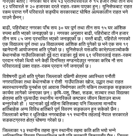
गरिएको बताए। नगरका चार सय ५३ प्रतिपरिवारले रु १५ हजार तथा तीन सय
९२ परिवारले रु २० हजारका दरले राहत–रकम पाएका हुन्। युनिसेफबाट राहत
रकम प्राप्त गर्ने परिवारले सङ्घीय सरकारबाट घोषित अल्पकालीन राहत भने
पाउने छैनन्।
बाढी, पहिरोबाट नगरका पाँच सय ३० घर पूर्ण तथा तीन सय १५ घर आंशिक
रुपमा क्षति भएको जनाइएको छ। नगरका अनुसार बाढी, पहिरोबाट तीन हजार
तीन सय ८५ जना प्रभावित भएको जनाइएको छ। यस्तै बाढी, पहिरोले नगरको
एक विद्यालय पूर्ण तथा ४७ विद्यालयमा आंशिक क्षति पुगेको छ भने एक सय १९
खानेपानी आयोजनामा क्षति पुगेको छ। युनिसेफले यसअघि काभे्रपलाञ्चोककै
बेथानचोक गाउँपालिकाको दुई वटा वडाका दुई सय ६९ परिवारलाई राहत–रकम
प्रदान गरेको थियो भने केही दिनभित्र मण्डनदेउपुर नगरका करिब नौ सय
परिवारलाई उक्त राहत–रकम प्रदान गर्ने जनाएको छ।
विशेषगरी ठूलो क्षति पुगेका जिल्लाको दक्षिणी क्षेत्रमा अवस्थित पनौती
नगरपालिका तथा बेथानचोक र रोशी गाउँपालिका खोज, उद्धार तथा राहत
ब्यवस्थापनपछि पुनर्बास एवं आवास निर्माणका लागि यकिन तथ्याङ्क सङ्कलन
कार्यमा लागेको जनाएका छन्। कृषि–पशु, शिक्षा, सडक, सञ्चार तथा विद्यत्का
क्षेत्रमा क्षति पु¥याउँदा स्थानीय नागरिकले कष्टकर जीवन बिताउन बाध्य
बन्नुपरेको हो । घटनाको दुई महिना बितिसक्दा पनि जिल्लामा मानवीय
क्षतिबाहेक अन्य विविध क्षतिबारे पूर्ण विवरण सङ्कलन हुन सकेको छैन।
जिल्लाको बनेपा र धुलिखेल नगरबाहेक ११ स्थानीय तहलाई नेपाल सरकारले
सङकटग्रस्त क्षेत्र घोषणा गरेको छ।
जिल्लाका १३ स्थानीय तहमा कुन स्थानीय तहमा कति क्षति भयो भन्ने
आधिकारिक विवरण जिल्लास्थित कुनै पनि सरकारी निकायसँग छैन। जिल्ला