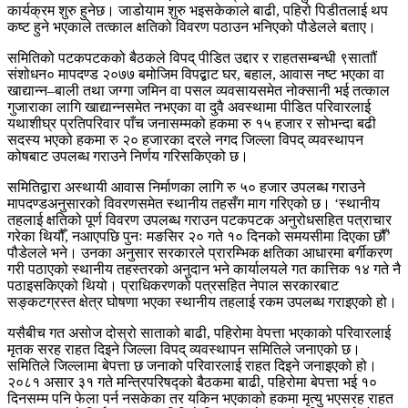
कार्यक्रम शुरु हुनेछ। जाडोयाम शुरु भइसकेकाले बाढी, पहिरो पिडीतलाई थप
कष्ट हुने भएकाले तत्काल क्षतिको विवरण पठाउन भनिएको पौडेलले बताए।
समितिको पटकपटकको बैठकले विपद् पीडित उद्दार र राहतसम्बन्धी ९साताौं
संशोधन० मापदण्ड २०७७ बमोजिम विपद्बाट घर, बहाल, आवास नष्ट भएका वा
खाद्यान्न–बाली तथा जग्गा जमिन वा पसल व्यवसायसमेत नोक्सानी भई तत्काल
गुजाराका लागि खाद्यान्नसमेत नभएका वा दुवै अवस्थामा पीडित परिवारलाई
यथाशीघ्र प्रतिपरिवार पाँच जनासम्मको हकमा रु १५ हजार र सोभन्दा बढी
सदस्य भएको हकमा रु २० हजारका दरले नगद जिल्ला विपद् व्यवस्थापन
कोषबाट उपलब्ध गराउने निर्णय गरिसकिएको छ।
समितिद्वारा अस्थायी आवास निर्माणका लागि रु ५० हजार उपलब्ध गराउने
मापदण्डअनुसारको विवरणसमेत स्थानीय तहसँग माग गरिएको छ। ‘स्थानीय
तहलाई क्षतिको पूर्ण विवरण उपलब्ध गराउन पटकपटक अनुरोधसहित पत्राचार
गरेका थियौँ, नआएपछि पुनः मङसिर २० गते १० दिनको समयसीमा दिएका छौँ’
पौडेलले भने। उनका अनुसार सरकारले प्रारम्भिक क्षतिका आधारमा बर्गीकरण
गरी पठाएको स्थानीय तहस्तरको अनुदान भने कार्यालयले गत कात्तिक १४ गते नै
पठाइसकिएको थियो। प्राधिकरणको पत्रसहित नेपाल सरकारबाट
सङ्कटग्रस्त क्षेत्र घोषणा भएका स्थानीय तहलाई रकम उपलब्ध गराइएको हो।
यसैबीच गत असोज दोस्रो साताको बाढी, पहिरोमा वेपत्ता भएकाको परिवारलाई
मृतक सरह राहत दिइने जिल्ला विपद् व्यवस्थापन समितिले जनाएको छ।
समितिले जिल्लामा बेपत्ता छ जनाको परिवारलाई राहत दिइने जनाइएको हो।
२०८१ असार ३१ गते मन्त्रिपरिषद्को बैठकमा बाढी, पहिरोमा बेपत्ता भई १०
दिनसम्म पनि फेला पर्न नसकेका तर यकिन भएकाको हकमा मृत्यु भएसरह राहत