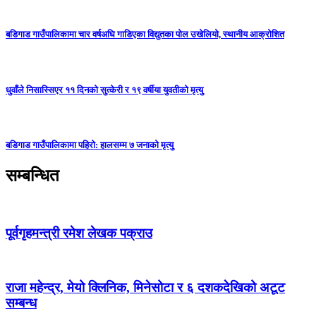
बडिगाड गाउँपालिकामा चार वर्षअघि गाडिएका विद्युतका पोल उखेलियो, स्थानीय आक्रोशित
धुवाँले निसास्सिएर ११ दिनको सुत्केरी र १९ वर्षीया युवतीको मृत्यु
बडिगाड गाउँपालिकामा पहिरो: हालसम्म ७ जनाको मृत्यु
सम्बन्धित
पूर्वगृहमन्त्री रमेश लेखक पक्राउ
राजा महेन्द्र, मेयो क्लिनिक, मिनेसोटा र ६ दशकदेखिको अटूट
सम्बन्ध