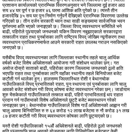
प्रशासन कार्यालयको प्रारम्भिक विवरणअनुसार भने जिल्लामा दुई हजार आठ
सय ४४ घर पूर्ण र छ हजार ४६ घरमा आंशिक क्षति पुगेको छ। त्यस्तै तीन
हजारदेखि ३५ सय घर पुनःनिर्माण गर्नुपर्ने देखिएको प्रारम्भिक विवरणमा उल्लेख
गरिएको छ। तीन दर्जन सरकारी भवन तथा साही सङ्ख्यामा सार्वजनिक भवन
पूर्णरुपमा क्षति भएको जनाइएको छ। जिल्ला विपद् व्यवस्थापन समितिले भने
बाढी, पहिरोले पु¥याएको जनधनको यकिन विवरण नबुझाएकाले सरकारद्वारा
तत्कालीन राहत तथा पुनर्बासका लागि राष्ट्रिय विपद् जोखिम न्यूनीकरण तथा
व्यवस्थापन प्राधिकरणमार्फत आउने सरकारी राहत उपलब्ध गराउन नसकिएको
जनाएको छ।
यसैबीच विपद् व्यवस्थापनका लागि जिल्लाका स्थानीय तहले चालु आर्थिक
वर्षको बजेट विशेष अधिवेशनको आयोजना गरी संशोधन थालेका छन्। गत
असोज दोस्रो साताको बाढी, पहिरोका कारण जिल्लामा जनधनको ठूलो क्षति
भएपछि राहत तथा पुनर्बासका लागि यहाँका स्थानीय तहले बिनियोजत बजेट
कटौती गर्न थालेका हुन्। हालसम्म जिल्लास्थित रोशी र बेथानचोक
गाउँपालिकाले विपद् प्रभावितको राहत, पुनःस्थापना एवं पुनर्बासका लागि चालु
आवको बजेट संशोधन गरी विपद् कोषमा बजेट व्यवस्थापन गरेका छन्। जाडोयाम
शुरु भैसकेकाले गाउँपालिकाले तत्काल बाढी, पहिरो प्रभावितलाई थप राहात
प्रदान गर्न गाउँसभाको विशेष अधिवेशनले छुट्टै बजेट ब्यवस्थापन गरेको
जनाइएका छन्। बेथानचोक गाउँपालिकाले विशेष गाउँ अधिवेशनको आह्वान गरी
चालु आवमा बिनियोजित रु रु ६४ करोड १२ लाख बजेटमा रु नौ करोड ३१ लख
८७ हजार कटौती गरी विपद् ब्यवस्थापन कोषका लागि छुट्याएको छ।
यस्तै रोशी गाउँपालिकाको १५औं अधिवेशनले बाढी, पहिरोले ठूलो जनधनको
क्षति पु¥याएपछि चालु आवको योजनाका लागि विनियोजित बजेटबाट केही