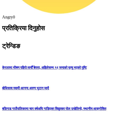
Angry
0
प्रतिक्रिया दिनुहोस
ट्रेन्डिङ
केरलामा भीषण पहिरोःसयौँ बेपत्ता, अहिलेसम्म १९ जनाको मृत्यु भएको पुष्टि
बोधिसत्व स्वामी आनन्द अरुण भुटान जादै
बडिगाड गाउँपालिकामा चार वर्षअघि गाडिएका विद्युतका पोल उखेलियो, स्थानीय आक्रोशित