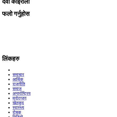
देवी कोइराला
फलो गर्नुहोस
लिंकहरु
समाचार
आर्थिक
राजनीति
समाज
अन्तर्राष्ट्रिय
मनोरन्जन
खेलकुद
स्वास्थ्य
रोचक
भिडियो