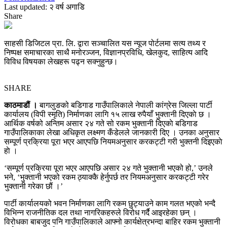
Last updated: २ वर्ष अगाडि
Share
साहसी डिजिटल प्रा. लि. द्वारा सञ्चालित यस न्यूज पोर्टलमा सत्य तथ्य र
निष्पक्ष समाचारका साथै मनोरञ्जन, विज्ञानप्रविधि, खेलकुद, साहित्य आदि
विविध विषयका लेखहरू पढ्न सक्नुहुन्छ।
SHARE
काठमाडौं ।
बागलुङको बडिगाड गाउँपालिकाले नेपाली कांग्रेस जिल्ला पार्टी
कार्यालय (विपी स्मृति) निर्माणका लागि १५ लाख रुपैयाँ भुक्तानी दिएकाे छ ।
आर्थिक वर्षको अन्तिम असार २४ गते सो रकम भुक्तानी दिएकाे बडिगाड
गाउँपालिकाका लेखा अधिकृत लक्ष्मण कँडेलले जानकारी दिए । उनका अनुसार
सम्पूर्ण प्रक्रिया पूरा भएर आएपछि नियमअनुसार करकट्टी गरी भुक्तनी दिइएकाे
हाे ।
‘सम्पूर्ण प्रक्रिया पूरा भएर आएपछि असार २४ गते भुक्तानी भएको हो,’ उनले
भने, ‘भुक्तानी भएको रकम ठ्याक्कै हेर्नुपर्छ तर नियमअनुसार करकट्टी गरेर
भुक्तानी गरेका छौं ।’
पार्टी कार्यालयको भवन निर्माणका लागि रकम छुट्याउने काम गलत भएको भन्दै
विभिन्न राजनीतिक दल तथा नागरिकहरुले विरोध गर्दै आइरहेका छन् ।
विरोधका बाबजुद पनि गाउँपालिकाले आफ्नो कार्यक्षेत्रभन्दा बाहिर रकम भुक्तानी