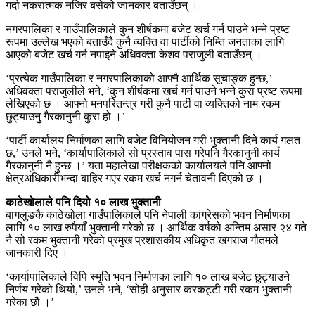
गर्दा नकरात्मक नजिर बसेको जानकार बताउँछन् ।
नगरपालिका र गाउँपालिकाले कुन शीर्षकमा बजेट खर्च गर्न पाउने भन्ने प्रष्ट
रूपमा उल्लेख भएको बताउँदै कुनै व्यक्ति वा पार्टीको निम्ति जनताका लागि
आएको बजेट खर्च गर्न नपाइने अधिवक्ता केशव पराजुली बताउँछन् ।
‘प्रत्येक गाउँपालिका र नगरपालिकाको आफ्नै आर्थिक सूचाङ्क हुन्छ,’
अधिवक्ता पराजुलीले भने, ‘कुन शीर्षकमा खर्च गर्न पाउने भन्ने कुरा प्रष्ट रूपमा
लेखिएको छ । आफ्नो मनपरितन्त्र गरी कुनै पार्टी वा व्यक्तिको नाम रकम
छुट्याउनुु गैरकानुनी कुरा हो ।’
‘पार्टी कार्यालय निर्माणका लागि बजेट विनियोजन गरी भुक्तानी दिने कार्य गलत
छ,’ उनले भने, ‘कार्यापालिकाले सो प्रस्ताव पास गरेपनि गैरकानुनी कार्य
गैरकानुनी नै हुन्छ ।’ यता महालेखा परीक्षकको कार्यालयले पनि आफ्नो
क्षेत्रअधिकारीभन्दा बाहिर गएर रकम खर्च नगर्न चेतावनी दिएको छ ।
काठेखोलाले पनि दियो १० लाख भुक्तानी
बागलुङकै काठेखोला गाउँपालिकाले पनि नेपाली कांग्रेसको भवन निर्माणका
लागि १० लाख रुपैयाँ भुक्तानी गरेको छ । आर्थिक वर्षको अन्तिम असार २४ गते
नै सो रकम भुक्तानी गरेको प्रमुख प्रशासकीय अधिकृत खगराज गौतमले
जानकारी दिए ।
‘कार्यापालिकाले विपि स्मृति भवन निर्माणका लागि १० लाख बजेट छुट्याउने
निर्णय गरेको थियो,’ उनले भने, ‘सोही अनुसार करकट्टी गरी रकम भुक्तानी
गरेका छाैं ।’