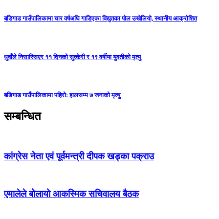
बडिगाड गाउँपालिकामा चार वर्षअघि गाडिएका विद्युतका पोल उखेलियो, स्थानीय आक्रोशित
धुवाँले निसास्सिएर ११ दिनको सुत्केरी र १९ वर्षीया युवतीको मृत्यु
बडिगाड गाउँपालिकामा पहिरो: हालसम्म ७ जनाको मृत्यु
सम्बन्धित
कांग्रेस नेता एवं पूर्वमन्त्री दीपक खड्का पक्राउ
एमालेले बोलायो आकस्मिक सचिवालय बैठक