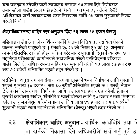
यता जनदबाव बढेपछि पार्टी कार्यालय बनाउन १४ लाख दिने निर्णयबाट
तमानखोला गाउँपालिका पछि हटेको थियो । गत पुस २९ गतेको हिउँदे
अधिवेशनले पार्टी कार्यालयको भवन निर्माणका लागि १४ लाख छुट्याउने निर्णय
गरेको थियो ।
क्षेत्राधिकारभन्दा बाहिर गएर अनुदान दिँदा १३ लाख ८७ हजार बेरूजु
बडिगाड गाउँपालिकाले आर्थिक कार्यविधि तथा वित्तिय उत्तरदायित्व ऐनकाे
पालना नगरेकाे पाइएकाे छ । ऐनकाे २०७५ को नियम ३५ को (२) अनुसार
आफ्नो क्षेत्रभित्रको हो होइन यकिन गरेर मात्र भुक्तानी दिनुपर्ने व्यवस्था छ ।
महालेखा परीक्षकको कार्यालयले सार्वजनिक गरेको प्रतिवेदनमा बडिगाड
गाउँपालिले क्षेत्राधिकारभन्दा बाहिर गएर भुक्तानी गरेको १३ लाख ८७ हजार ७
सय ७७ रुपैयाँ अनियमित भएको ठहर गरेको छ ।
प्रतिवेदन अनुसार मानव सेवा आश्रम बागलुङको भवन निर्माणका लागि भुक्तानी
भएको ९ लाख ९० हजार ५ सय ३० रुपैयाँ अनियमित भएकाे छ । यस्तै, नेपाल
टेलिकमको टावर भवन निर्माणका लागि १ लाख ५८ हजार ६७ रुपैयाँ, ईलाका
प्रहरी कार्यालय खर्बाङ, भीमगिठे र ग्वालीचौरका लागि ९० हजार र मध्य भिमगाड
खोला लघु जलविद्युत परियोजनाका लागि १ लाख ४९ हजार १ सय ८० रुपैयाँ
भुक्तानी भएको रकम महालेखाले अनियमित (बेरुजु) भएको ठहर गरेको छ ।