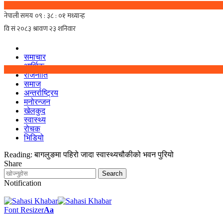
समाचार
आर्थिक
राजनीति
समाज
अन्तर्राष्ट्रिय
मनोरन्जन
खेलकुद
स्वास्थ्य
रोचक
भिडियो
Reading:
बागलुङमा पहिरो जादा स्वास्थ्यचौकीको भवन पुरियो
Share
Notification
Font Resizer
Aa