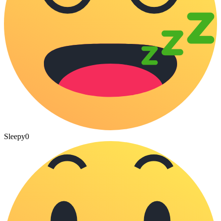
Sleepy
0