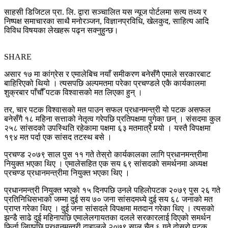
साहसी डिजिटल प्रा. लि. द्वारा सञ्चालित यस न्यूज पोर्टलमा सत्य तथ्य र
निष्पक्ष समाचारका साथै मनोरञ्जन, विज्ञानप्रविधि, खेलकुद, साहित्य आदि
विविध विषयका लेखहरू पढ्न सक्नुहुन्छ।
SHARE
असार १७ मा कांग्रेस र एमालेबिच नयाँ समीकरण बनेसँगै एमाले सरकारबाट
बाहिरिएको थियो । त्यसपछि अल्पमतमा परेका प्रचण्डले एकै कार्यकालमा
शुक्रबार पाँचौँ पटक विश्वासको मत लिएका हुन् ।
तर, चार पटक विश्वासको मत पाउन सफल प्रधानमन्त्री यो पटक असफल
बनेसँगै १८ महिना सत्ताको नेतृत्व गरेपछि प्रतिपक्षमा पुगेका छन् । संसदमा कुल
२५८ सांसदको उपस्थिति रहेकामा पक्षमा ६३ मतमात्रै पर्‍यो । यस्तै विपक्षमा
१९४ मत पर्दा एक सांसद तटस्थ बसे ।
प्रचण्ड २०७९ साल पुस ११ गते तेस्रो कार्यकालका लागि प्रधानमन्त्रीमा
नियुक्त भएका थिए । एमालेसहित एक सय ६९ सांसदको समर्थनमा अध्यक्ष
प्रचण्ड प्रधानमन्त्रीमा नियुक्त भएका थिए ।
प्रधानमन्त्री नियुक्त भएको १५ दिनपछि उनले पहिलोपटक २०७९ पुस २६ गते
प्रतिनिधिसभाको जम्मा दुई सय ७० जना सांसदमध्ये दुई सय ६८ जनाको मत
प्राप्त गरेका थिए । दुई जना सांसदले विपक्षमा मतदान गरेका थिए । त्यसको
झन्डै साढे दुई महिनापछि एमालेलगायतका दलले सरकारलाई दिएको समर्थन
फिर्ता लिएपछि प्रधानमन्त्री दाहालले २०७९ साल चैत ६ गते दोस्रो पटक