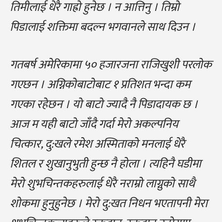
तिमीलाई धेरै गाह्रो हुनेछ । न आत्तिनु । तिम्रो
पिडालाई शक्तिमा बदल्न भगवानले साथ दिउन ।
गतबर्ष अमेरिकामा ५० हजारजना राजिखुशी परलोक
गएछन । अग्निकोबाटोबाट १ प्रतिशत भन्दा कम
गएका रहेछन । यो बाटो ज्यादै नै पिडादायक छ ।
आज म यही बाटो जाँदै गर्दा मेरो अकल्पनिय
चित्कार, दु:खले रमेश अस्मिताको मनलाई धेरै
शितल र शुखानुभुती हुन्छ नै होला । त्यहिनै घडीमा
मेरो शुभचिन्तकहरुलाई धेरै नराम्रो लाग्नुको साथै
शोकमा हुनुहुनेछ । मेरो दु:खत निधन भएतापनी मेरा