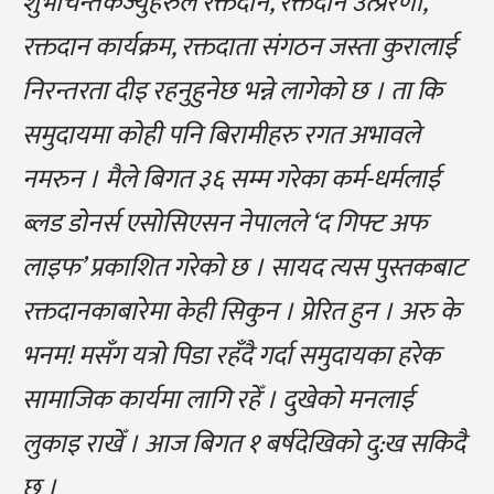
शुभचिन्तकज्युहरुले रक्तदान, रक्तदान उत्प्रेरणा,
रक्तदान कार्यक्रम, रक्तदाता संगठन जस्ता कुरालाई
निरन्तरता दीइ रहनुहुनेछ भन्ने लागेको छ । ता कि
समुदायमा कोही पनि बिरामीहरु रगत अभावले
नमरुन । मैले बिगत ३६ सम्म गरेका कर्म-धर्मलाई
ब्लड डोनर्स एसोसिएसन नेपालले ‘द गिफ्ट अफ
लाइफ’ प्रकाशित गरेको छ । सायद त्यस पुस्तकबाट
रक्तदानकाबारेमा केही सिकुन । प्रेरित हुन । अरु के
भनम! मसँग यत्रो पिडा रहँदै गर्दा समुदायका हरेक
सामाजिक कार्यमा लागि रहेँ । दुखेको मनलाई
लुकाइ राखेँ । आज बिगत १ बर्षदेखिको दु:ख सकिदै
छ ।