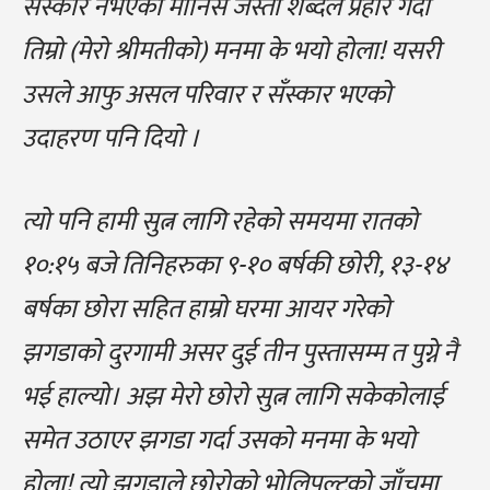
सँस्कार नभएको मानिस जस्ता शब्दले प्रहार गर्दा
तिम्रो (मेरो श्रीमतीको) मनमा के भयो होला! यसरी
उसले आफु असल परिवार र सँस्कार भएको
उदाहरण पनि दियो ।
त्यो पनि हामी सुत्न लागि रहेको समयमा रातको
१०:१५ बजे तिनिहरुका ९-१० बर्षकी छोरी, १३-१४
बर्षका छोरा सहित हाम्रो घरमा आयर गरेको
झगडाको दुरगामी असर दुई तीन पुस्तासम्म त पुग्ने नै
भई हाल्यो। अझ मेरो छोरो सुत्न लागि सकेकोलाई
समेत उठाएर झगडा गर्दा उसको मनमा के भयो
होला! त्यो झगडाले छोरोको भोलिपल्टको जाँचमा