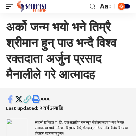
Aa
अर्को जन्म भयो भने तिम्रै
श्रीमान हुन् पाउ भन्दै विश्व
रक्तदाता अर्जुन प्रसाद
मैनालीले गरे आत्मादह
Last updated: २ वर्ष अगाडि
साहसी डिजिटल प्रा. लि. द्वारा सञ्चालित यस न्यूज पोर्टलमा सत्य तथ्य र निष्पक्ष
समाचारका साथै मनोरञ्जन, विज्ञानप्रविधि, खेलकुद, साहित्य आदि विविध विषयका
लेखहरू पढ्न सक्नुहुन्छ।