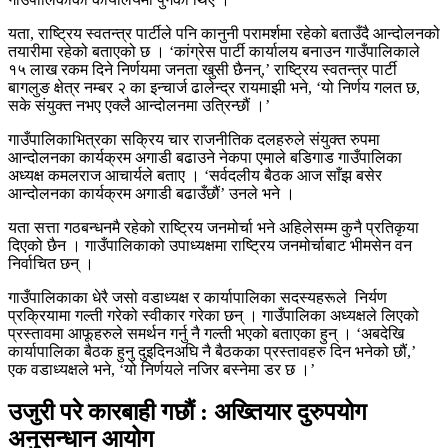
यता, राष्ट्रिय स्वतन्त्र पार्टीले पनि कानुनी परामर्शमा रहेको बताउँदै आन्दोलनको
तयारीमा रहेको बताएको छ । ‘कांग्रेस पार्टी कार्यालय बनाउन गाउँपालिकाले
१५ लाख रकम दिने निर्णयमा जनता खुसी छैनन्,’ राष्ट्रिय स्वतन्त्र पार्टी
बागलुङ क्षेत्र नम्बर २ का इन्चार्ज ढालेन्द्र रायमाझी भने, ‘यो निर्णय गलत छ,
सके संयुक्त नभए एक्लै आन्दोलनमा उत्रिन्छौं ।’
गाउँपालिकाभित्रका सक्रिय चार राजनीतिक दलहरुले संयुक्त रुपमा
आन्दोलनका कार्यक्रम अगाडी बढाउने नेकपा एमाले बडिगाड गाउँपालिका
अध्यक्ष कमलराज आचार्यले बताए । ‘सर्वदलीय बैठक आज साँझ बसेर
आन्दोलनका कार्यक्रम अगाडी बढाउँछौं’ उनले भने ।
यता सत्ता गठबन्धनमै रहेको राष्ट्रिय जनमोर्चा भने अहिलेसम्म कुनै प्रतिकृया
दिएको छैन । गाउँपालिकाको उपाध्यक्षमा राष्ट्रिय जनमोर्चाबाट भीमसेन वन
निर्वाचित छन् ।
गाउँपालिकाका धेरै जसो वडाध्यक्ष र कार्यापालिका सदस्यहरूले निर्यण
प्रक्रियामा गल्ती गरेको स्वीकार गरेका छन् । गाउँपालिका अध्यक्षले लिएको
प्रस्तावमा आफूहरुले समर्थन गर्नु नै गल्ती भएको बताएका हुन् । ‘अबदेखि
कार्यापालिका बैठक हुनु दुइदिनअघि नै बैठकका प्रस्तावहरु दिन भनेको छौं,’
एक वडाध्यक्षले भने, ‘यो निर्णयले नजिर बस्नेमा डर छ ।’
उजुरी परे कारबाही गछौं : अख्तियार दुरुपयोग
अनुसन्धान आयोग