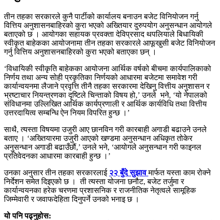
तीन तहका सरकारले कुनै पार्टीको कार्यालय बनाउन बजेट विनियोजन गर्नु
वित्तिय अनुशासनबाहिरको कुरा भएको अख्तियार दुरुपयोग अनुसन्धान आयोगले
बताएको छ । आयोगका सहायक प्रवक्ता देविप्रसाद थपलियाले बिधायिकी
स्वीकृत बाहेकका आयोजनामा तीन तहका सरकारले आफूखुसी बजेट विनियोजन
गर्नु वित्तिय अनुशासनबाहिरको कुरा भएको बताएका छन् ।
‘विधायिकी स्वीकृति बाहेकका आयोजना आर्थिक वर्षको बीचमा कार्यपालिकाको
निर्णय तथा अन्य सोही प्रकृतिका निर्णयको आधारमा बजेटमा समावेश गरी
कार्यान्वयनमा लैजाने प्रवृत्ति तीनै तहका सरकारमा देखिनु वित्तीय अनुशासन र
भ्रष्टाचार नियन्त्रणका दृष्टिले चिन्ताको विषय हो,’ उनले भने, ‘यो नेपालको
संविधानमा उल्लिखित आर्थिक कार्यप्रणाली र आर्थिक कार्यविधि तथा वित्तीय
उत्तरदायित्व सम्बन्धि ऐन नियम विपरित हुन्छ ।’
साथै, त्यस्ता विषयमा उजुरी आए छानविन गरी कारबाही अगाडी बढाउने उनले
बताए । ‘अख्तियारमा उजुरी आएको खण्डमा अनुसन्धान अधिकृत तोकेर
अनुसन्धान अगाडी बढाउँछौं,’ उनले भने, ‘आयोगले अनुसन्धान गरी फाइनल
प्रतिवेदनका आधारमा कारबाही हुन्छ ।’
उनका अनुसार तीन तहका सरकारलाई
२२ बुँदे सुझाव
मार्फत यस्ता काम रोक्ने
निर्देशन समेत दिइएको छ । ती त्यस्ता योजना छनौट, बजेट तर्जुमा र
कार्यान्वयनका हरेक चरणमा प्रशासनिक र राजनीतिक नेतृत्वले सामूहिक
जिम्मेवारी र जवाफदेहिता दिनुपर्ने उनको भनाइ छ ।
यो पनि पढ्नुहोस: