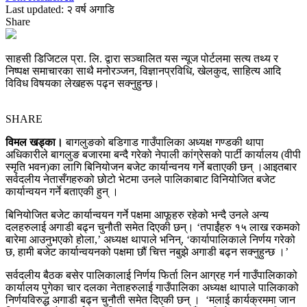
Last updated: २ वर्ष अगाडि
Share
साहसी डिजिटल प्रा. लि. द्वारा सञ्चालित यस न्यूज पोर्टलमा सत्य तथ्य र
निष्पक्ष समाचारका साथै मनोरञ्जन, विज्ञानप्रविधि, खेलकुद, साहित्य आदि
विविध विषयका लेखहरू पढ्न सक्नुहुन्छ।
SHARE
विमल खड्का।
बागलुङको बडिगाड गाउँपालिका अध्यक्ष गण्डकी थापा
अधिकारीले बागलुङ बजारमा बन्दै गरेको नेपाली कांग्रेसको पार्टी कार्यालय (वीपी
स्मृति भवन)का लागि बिनियोजन बजेट कार्यान्वनय गर्ने बताएकी छन् ।आइतबार
सर्वदलीय नेतासँगहरुको छोटो भेटमा उनले पालिकाबाट विनियोजित बजेट
कार्यान्वयन गर्ने बताएकी हुन् ।
बिनियोजित बजेट कार्यान्वयन गर्ने पक्षमा आफूहरु रहेको भन्दै उनले अन्य
दलहरुलाई अगाडी बढ्न चुनौती समेत दिएकी छन्। ‘तपाईंहरु १५ लाख रकमको
बारेमा आउनुभएको होला,’ अध्यक्ष थापाले भनिन्, ‘कार्यापालिकाले निर्णय गरेको
छ, हामी बजेट कार्यान्वयनको पक्षमा छौं चित्त नबुझे अगाडी बढ्न सक्नुहुन्छ ।’
सर्वदलीय बैठक बसेर पालिकालाई निर्णय फिर्ता लिन आग्रह गर्न गाउँपालिकाको
कार्यालय पुगेका चार दलका नेताहरुलाई गाउँपालिका अध्यक्ष थापाले पालिकाको
निर्णयविरुद्ध अगाडी बढ्न चुनौती समेत दिएकी छन् । ‘मलाई कार्यक्रममा जान