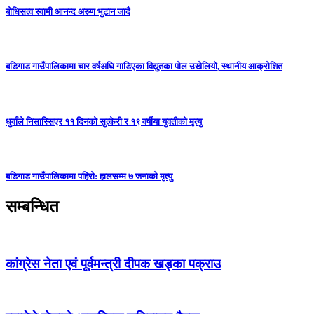
बोधिसत्व स्वामी आनन्द अरुण भुटान जादै
बडिगाड गाउँपालिकामा चार वर्षअघि गाडिएका विद्युतका पोल उखेलियो, स्थानीय आक्रोशित
धुवाँले निसास्सिएर ११ दिनको सुत्केरी र १९ वर्षीया युवतीको मृत्यु
बडिगाड गाउँपालिकामा पहिरो: हालसम्म ७ जनाको मृत्यु
सम्बन्धित
कांग्रेस नेता एवं पूर्वमन्त्री दीपक खड्का पक्राउ