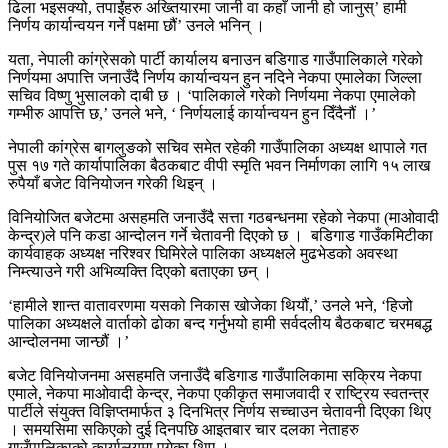
ढिला भइसक्यो, तपाईंहरु अख्तियारमा जानी वा कहाँ जानी हो जानुस्’ हामी
निर्णय कार्यान्वयन गर्ने पक्षमा छौं’ उनले भनिन् ।
यता, नेपाली कांग्रेसको पार्टी कार्यालय बनाउन बडिगाड गाउँपालिकाले गरेको
निर्णयमा अपात्ति जनाउँदै निर्णय कार्यान्वयन हुन नदिने नेकपा एमालेका जिल्ला
सचिव विष्णु भुसालको दाबी छ । ‘पालिकाले गरेको निर्णयमा नेकपा एमालेको
गम्भीरु आपत्ति छ,’ उनले भने, ‘ निर्णयलाई कार्यान्वयन हुन दिँदैनौं ।’
नेपाली कांग्रेस बागलुङको सचिव समेत रहेकी गाउँपालिका अध्यक्ष थापाले गत
पुस १७ गते कार्यापालिका बैठकबाट वीपी स्मृति भवन निर्माणका लागि १५ लाख
रुपैयाँ बजेट विनियोजन गरेकी थिइन् ।
विनियोजित बजेटमा असहमति जनाउँदै सत्ता गठबन्धनमा रहेको नेकपा (माओवादी
केन्द्र)ले पनि कडा आन्दोलन गर्ने चेतावनी दिएको छ । बडिगाड गाउँकमिटीका
कार्यवाहक अध्यक्ष नरिश्वर घिमिरेले पालिका अध्यक्षले मुढभेडको अवस्था
निम्त्याउने गरी अभिव्यक्ति दिएको बताएका छन् ।
‘हामीले शान्त वातावरणमा यसको निकास खोजेका थियौं,’ उनले भने, ‘हिजो
पालिका अध्यक्षले वार्ताको ढोका बन्द गर्नुभयो हामी सर्वदलीय बैठकबाट चरमबद्ध
आन्दोलनमा जान्छौं ।’
बजेट विनियोजनमा असहमति जनाउँदै बडिगाड गाउँपालिकामा सक्रिय नेकपा
एमाले, नेकपा माओवादी केन्द्र, नेकपा एकीकृत समाजवादी र राष्ट्रिय स्वतन्त्र
पार्टीले संयुक्त विज्ञिप्तमार्फत ३ दिनभित्र निर्णय सच्चाउन चेतावनी दिएका थिए
। समयसिमा सकिएको दुई दिनपछि आइतबार चार दलका नेताहरु
गाउँपालिकाको कार्यालयमा पुगेका थिए ।