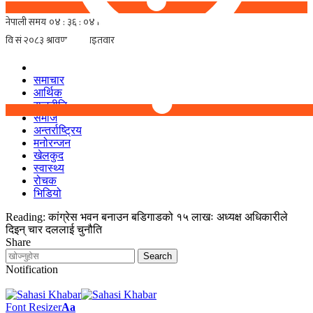
समाचार
आर्थिक
राजनीति
समाज
अन्तर्राष्ट्रिय
मनोरन्जन
खेलकुद
स्वास्थ्य
रोचक
भिडियो
Reading:
कांग्रेस भवन बनाउन बडिगाडको १५ लाखः अध्यक्ष अधिकारीले
दिइन् चार दललाई चुनौति
Share
Notification
Font Resizer
Aa