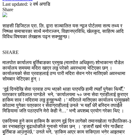
Last updated: २ वर्ष अगाडि
Share
साहसी डिजिटल प्रा. लि. द्वारा सञ्चालित यस न्यूज पोर्टलमा सत्य तथ्य र
निष्पक्ष समाचारका साथै मनोरञ्जन, विज्ञानप्रविधि, खेलकुद, साहित्य आदि
विविध विषयका लेखहरू पढ्न सक्नुहुन्छ।
SHARE
मालपोत कार्यालय बुर्तिबाङका प्रमुख (मातपोत अधिकृत) शोभाकान्त पौडेल
कार्यालय समयमा मदिरा खाएर लठ्ठ परेको अवस्थामा भेटिएका छन् ।
कार्यालयको सेवा प्रवाहलाई ठप्प पारी मदिरा सेवन गरेर मातिएको अवस्थामा
सोमबार भेटिएका हुन् ।
‘दुई दिनदेखि सेवा प्रवाह ठप्प भएको थाहा पाएपछि हामी त्यहाँ पुगेका थियौँ,’
पत्रकार छविलाल पाण्डेले भने, ‘कार्यालयमा ५० जना सेवा ग्राहीलाई कुराएर
हाकिम साव ! मदिरामा लठ्ठ हुनुहुन्थ्यो ।’ मदिराले मातिएका कार्यालय प्रमुखको
कोठामा पुगेका पत्रकार र सेवाग्राहीलाई उनले ‘म यहाँ धेरै बस्दिन तपाईंले
मिडियामा जति पठाएपनि मेराे केही ने…’ भन्दै अपशब्द प्रयोग गरेका थिए ।
एकदिनमा हुने काम हाकिम कै कारण दुई दिन लागेको तमानखोला गाउँपालिका-३
का रन्तबहादुर बुढाथोकीले गुनासाे गरेका छन् । ‘हजारौं खर्च गरेर गाउँबाट
बुर्तिबाङ आउनुपर्छ,’ उनले भने, ‘हाकिम आएर काम सकिएला भनेर आइतबार