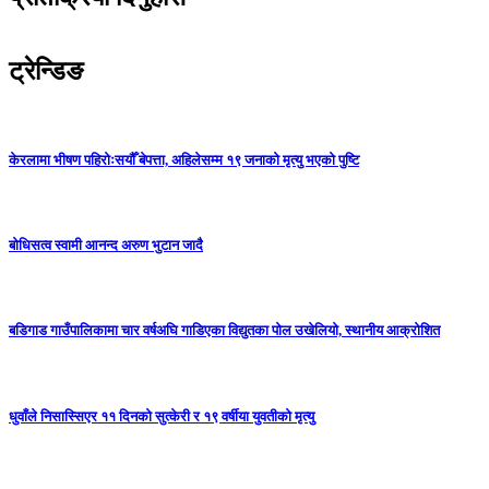
ट्रेन्डिङ
केरलामा भीषण पहिरोःसयौँ बेपत्ता, अहिलेसम्म १९ जनाको मृत्यु भएको पुष्टि
बोधिसत्व स्वामी आनन्द अरुण भुटान जादै
बडिगाड गाउँपालिकामा चार वर्षअघि गाडिएका विद्युतका पोल उखेलियो, स्थानीय आक्रोशित
धुवाँले निसास्सिएर ११ दिनको सुत्केरी र १९ वर्षीया युवतीको मृत्यु