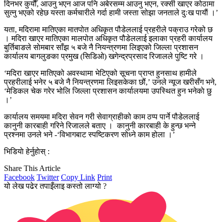
दिनभर कुर्याैँ, आउनु भएन आज पनि अबेरसम्म आउनु भएन, रक्सी खाएर कोठामा
सुत्नु भएको रहेछ यस्ता कर्मचारीले गर्दा हामी जस्ता सोझा जनताले दुःख पायाैं ।’
यता, मदिरामा मातिएका मातपोत अधिकृत पौडेललाई प्रहरीले पक्राउ गरेको छ
। मदिरा खाएर मातिएका मालपोत अधिकृत पौडेललाई इलाका प्रहरी कार्यालय
बुर्तिबाङले साेमबार साँझ ५ बजे नै नियन्त्रणमा लिइएको जिल्ला प्रशासन
कार्यालय बागलुङका प्रमुख (सिडिओ) खगेन्द्रप्रसाद रिजालले पुष्टि गरे ।
‘मदिरा खाएर मातिएको अवस्थामा भेटिएको सूचना प्राप्त हुनसाथ हामीले
प्रहरीलाई भनेर ५ बजे नै नियन्त्रणमा लिइसकेका छौं,’ उनले न्यूज खरीसँग भने,
‘मेडिकल चेक गरेर भोलि जिल्ला प्रशासन कार्यालयमा उपस्थित हुन भनेकाे छु
।’
कार्यालय समयमा मदिरा सेवन गरी सेवाग्राहीको काम ठप्प पार्ने पौडेललाई
कानुनी कारबाही गरिने रिजालले बताए । कानुनी कारबाही के हुन्छ भन्ने
प्रश्नमा उनले भने -‘विभागबाट स्पष्टिकरण सोध्ने काम होला ।’
भिडियाे हेर्नुहाेस् :
Share This Article
Facebook
Twitter
Copy Link
Print
यो लेख पढेर तपाइँलाइ कस्तो लाग्यो ?