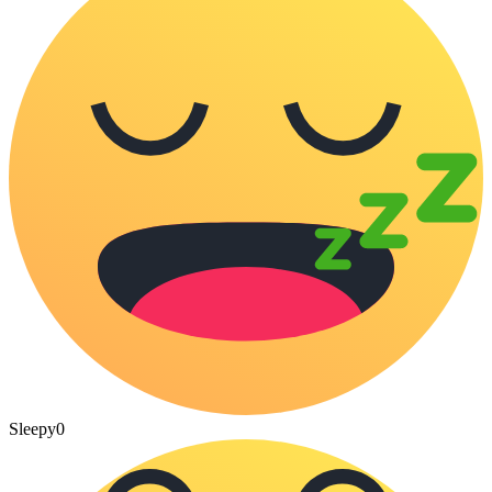
Sleepy
0