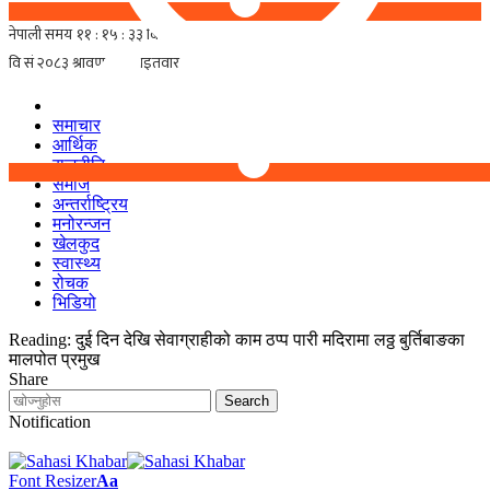
समाचार
आर्थिक
राजनीति
समाज
अन्तर्राष्ट्रिय
मनोरन्जन
खेलकुद
स्वास्थ्य
रोचक
भिडियो
Reading:
दुई दिन देखि सेवाग्राहीको काम ठप्प पारी मदिरामा लठ्ठ बुर्तिबाङका
मालपोत प्रमुख
Share
Notification
Font Resizer
Aa