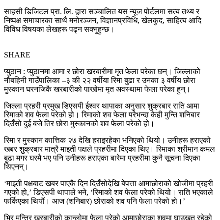
साहसी डिजिटल प्रा. लि. द्वारा सञ्चालित यस न्यूज पोर्टलमा सत्य तथ्य र
निष्पक्ष समाचारका साथै मनोरञ्जन, विज्ञानप्रविधि, खेलकुद, साहित्य आदि
विविध विषयका लेखहरू पढ्न सक्नुहुन्छ।
SHARE
प्युठान : प्युठानमा आमा र छोरा खरबारीमा मृत फेला परेका छन्। जिल्लाको
नौबहिनी गाउँपालिका –३ की २२ वर्षीया रिमा बुढा र उनका ३ वर्षीय छोरा
मुस्कान घरनजिकै खरबारीको पाखोमा मृत अवस्थामा फेला परेका हुन्।
जिल्ला प्रहरी प्रमुख डिएसपी ईश्वर थापाका अनुसार शुक्रबार राति आमा
रिमाको शव फेला परेको हो। रिमाको शव फेला परेभन्दा केही मुन्ति शनिबार
दिउँसो दुई बजे तिर छोरा मुस्कानको शव फेला परेको हो।
रिमा र मुस्कान कात्तिक २७ देखि हराइरहेका भनिएको थियो। उनीहरू हराएको
खबर शुक्रबार मात्रै माइती पक्षले प्रहरीमा दिएका थिए। रिमाका श्रीमान कमल
बुढा मगर घरमै भए पनि उनीहरू हराएका बारेमा प्रहरीमा कुनै सूचना दिएका
थिएनन्।
‘माइती पक्षबाट खबर पाएकै दिन दिउँसोदेखि बेपत्ता आमाछोराको खोजीमा प्रहरी
गएको हो,’ डिएसपी थापाले भने, ‘रिमाको शव फेला परेको थियो। राति भएकाले
फर्किएका थियौं। आज (शनिबार) छोराको शव पनि फेला परेको हो।’
भिर मुन्तिर खरबारीको कान्लोमा फेला परेको आमाछोराका शवमा घाउखत रहेको