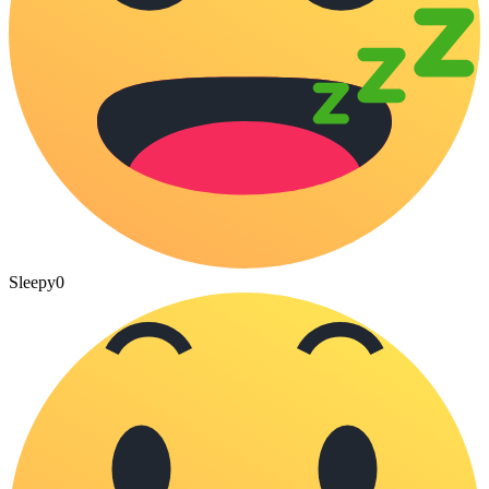
Sleepy
0