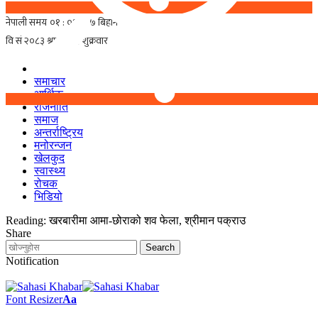
समाचार
आर्थिक
राजनीति
समाज
अन्तर्राष्ट्रिय
मनोरन्जन
खेलकुद
स्वास्थ्य
रोचक
भिडियो
Reading:
खरबारीमा आमा-छोराको शव फेला, श्रीमान पक्राउ
Share
Notification
Font Resizer
Aa