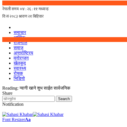
समाचार
आर्थिक
राजनीति
समाज
अन्तर्राष्ट्रिय
मनोरन्जन
खेलकुद
स्वास्थ्य
रोचक
भिडियो
Reading:
न्वागी खाने शुभ साईत सार्वजनिक
Share
Notification
Font Resizer
Aa