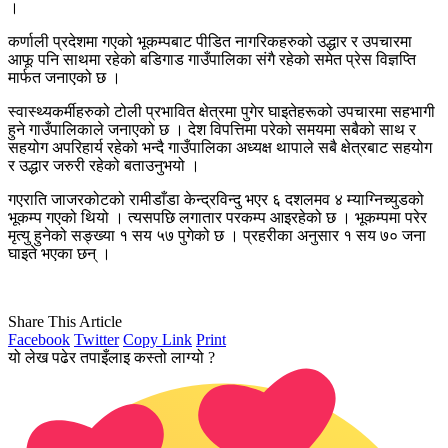
।
कर्णाली प्रदेशमा गएको भूकम्पबाट पीडित नागरिकहरुको उद्धार र उपचारमा
आफू पनि साथमा रहेको बडिगाड गाउँपालिका संगै रहेको समेत प्रेस विज्ञप्ति
मार्फत जनाएको छ ।
स्वास्थ्यकर्मीहरुको टोली प्रभावित क्षेत्रमा पुगेर घाइतेहरूको उपचारमा सहभागी
हुने गाउँपालिकाले जनाएको छ । देश विपत्तिमा परेको समयमा सबैको साथ र
सहयोग अपरिहार्य रहेको भन्दै गाउँपालिका अध्यक्ष थापाले सबै क्षेत्रबाट सहयोग
र उद्धार जरुरी रहेको बताउनुभयो ।
गएराति जाजरकोटको रामीडाँडा केन्द्रविन्दु भएर ६ दशलमव ४ म्याग्निच्युडको
भूकम्प गएको थियो । त्यसपछि लगातार परकम्प आइरहेको छ । भूकम्पमा परेर
मृत्यु हुनेको सङ्ख्या १ सय ५७ पुगेको छ । प्रहरीका अनुसार १ सय ७० जना
घाइते भएका छन् ।
Share This Article
Facebook
Twitter
Copy Link
Print
यो लेख पढेर तपाइँलाइ कस्तो लाग्यो ?