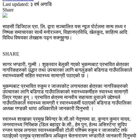
Last updated: ३ वर्ष अगाडि
Share
साहसी डिजिटल प्रा. लि. द्वारा सञ्चालित यस न्यूज पोर्टलमा सत्य तथ्य र
निष्पक्ष समाचारका साथै मनोरञ्जन, विज्ञानप्रविधि, खेलकुद, साहित्य आदि
विविध विषयका लेखहरू पढ्न सक्नुहुन्छ।
SHARE
सागर भण्डारी, गुल्मी । शुक्रवार बेलुकी गएको भुकम्पबाट प्रभावित क्षेत्रका
नागरिकहरुको उद्धार तथा उपचारका लागि बागलुङको बडिगाड गाउँपालिकाले
स्वास्थ्यकर्मी सहित स्वास्थ्य सामाग्री पठाएको छ ।
भुकम्पबाट प्रभावित रुकुम र जाजरकोट लगायतका क्षेत्रका नागरिकहरुको
उपचारका लागि बडिगाड गाउँपालिकाको स्वास्थ्यकर्मीहरु स्वास्थ्य सामाग्री
लिएर गएका हुन् । प्रभावित क्षेत्रमा मानवीय सहायता पुर्‍याउने उद्देश्यले
गाउँपालिकाले स्वास्थ्य सामग्री र स्वास्थ्यकर्मी पठाएको बडिगाड गाउँपालिका
अध्यक्ष गण्डकी थापा अधिकारीले जानकारी दिनुभयो ।
स्वास्थ्य शाखाका प्रमुख बिपेन्द्र के.सी.को नेतृत्त्वमा डा. कुन्दन कुमार यादव,
जनस्वास्थ्य निरिक्षक (डिल बहादुर के.सी., हेम पुन, हेल्थ असिस्टेन्ट सुदिप
रन्जन यादब लगायत स्वास्थ्यकर्मीको टोली पश्चिम रुकुम र जाजरकोट तर्फ
पठाईएको प्रमुख प्रशासकिय अधिकृत चेतनारायण भण्डारीले जानकारी दिनुभयो