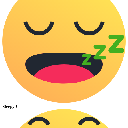
Sleepy
0