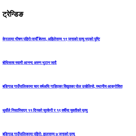
ट्रेन्डिङ
केरलामा भीषण पहिरोःसयौँ बेपत्ता, अहिलेसम्म १९ जनाको मृत्यु भएको पुष्टि
बोधिसत्व स्वामी आनन्द अरुण भुटान जादै
बडिगाड गाउँपालिकामा चार वर्षअघि गाडिएका विद्युतका पोल उखेलियो, स्थानीय आक्रोशित
धुवाँले निसास्सिएर ११ दिनको सुत्केरी र १९ वर्षीया युवतीको मृत्यु
बडिगाड गाउँपालिकामा पहिरो: हालसम्म ७ जनाको मृत्यु