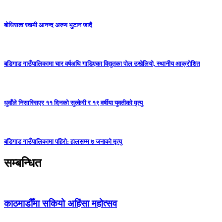
बोधिसत्व स्वामी आनन्द अरुण भुटान जादै
बडिगाड गाउँपालिकामा चार वर्षअघि गाडिएका विद्युतका पोल उखेलियो, स्थानीय आक्रोशित
धुवाँले निसास्सिएर ११ दिनको सुत्केरी र १९ वर्षीया युवतीको मृत्यु
बडिगाड गाउँपालिकामा पहिरो: हालसम्म ७ जनाको मृत्यु
सम्बन्धित
काठमाडौँमा सकियो अहिंसा महोत्सव