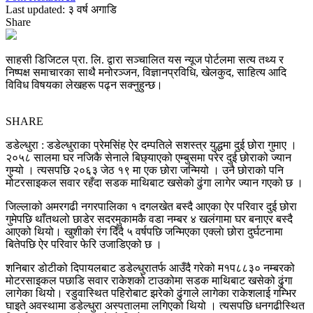
Last updated: ३ वर्ष अगाडि
Share
साहसी डिजिटल प्रा. लि. द्वारा सञ्चालित यस न्यूज पोर्टलमा सत्य तथ्य र
निष्पक्ष समाचारका साथै मनोरञ्जन, विज्ञानप्रविधि, खेलकुद, साहित्य आदि
विविध विषयका लेखहरू पढ्न सक्नुहुन्छ।
SHARE
डडेल्धुरा : डडेल्धुराका प्रेमसिंह ऐर दम्पतिले सशस्त्र युद्धमा दुई छोरा गुमाए ।
२०५८ सालमा घर नजिकै सेनाले बिछ्याएको एम्बुसमा परेर दुई छोराको ज्यान
गुम्यो । त्यसपछि २०६३ जेठ १९ मा एक छोरा जन्मियो । उनै छोराको पनि
मोटरसाइकल सवार रहँदा सडक माथिबाट खसेको ढुंगा लागेर ज्यान गएको छ ।
जिल्लाको अमरगढी नगरपालिका १ दगलखेत बस्दै आएका ऐर परिवार दुई छोरा
गुमेपछि थाँतथलो छाडेर सदरमुकामकै वडा नम्बर ४ खलंगामा घर बनाएर बस्दै
आएको थियो। खुशीको रंग दिँदै ५ वर्षपछि जन्मिएका एक्लाे छोरा दुर्घटनामा
बितेपछि ऐर परिवार फेरि उजाडिएको छ ।
शनिबार डोटीको दिपायलबाट डडेल्धुरातर्फ आउँदै गरेको म१प८८३० नम्बरको
मोटरसाइकल पछाडि सवार राकेशको टाउकोमा सडक माथिबाट खसेको ढुंगा
लागेका थियो। रडुवास्थित पहिरोबाट झरेको ढुंगाले लागेका राकेशलाई गम्भिर
घाइते अवस्थामा डडेल्धुरा अस्पतालमा लगिएको थियो । त्यसपछि धनगढीस्थित