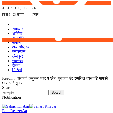
समाचार
आर्थिक
राजनीति
समाज
अन्तर्राष्ट्रिय
मनोरन्जन
खेलकुद
स्वास्थ्य
रोचक
भिडियो
Reading:
सेनाको एम्बुसमा परेर २ छोरा गुमाएका ऐर दम्पतिले त्यसपछि पाएको
छोरा पनि गुमाए
Share
Notification
Font Resizer
Aa