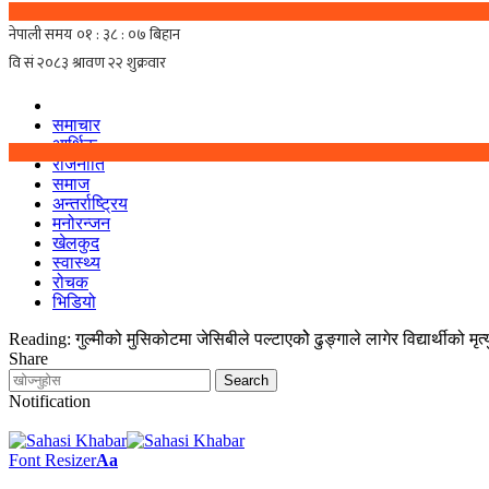
समाचार
आर्थिक
राजनीति
समाज
अन्तर्राष्ट्रिय
मनोरन्जन
खेलकुद
स्वास्थ्य
रोचक
भिडियो
Reading:
गुल्मीको मुसिकोटमा जेसिबीले पल्टाएकोे ढुङ्गाले लागेर विद्यार्थीको मृत्य
Share
Notification
Font Resizer
Aa