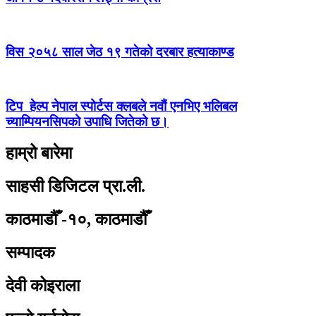
विस २०५८ साल जेठ १९ गतेको दरबार हत्याकाण्ड
टिप हेल्प नेपाल स्पोर्टस क्लबले नवौं एनभिए भलिबल
च्याम्पियनसिपको उपाधि जितेको छ।
हाम्रो बारेमा
साहसी डिजिटल प्रा.ली.
काठमाडौँ -१०, काठमाडौँ
सम्पादक
देवी कोइराला