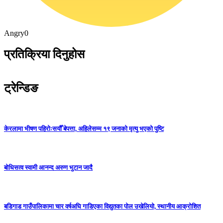
Angry
0
प्रतिक्रिया दिनुहोस
ट्रेन्डिङ
केरलामा भीषण पहिरोःसयौँ बेपत्ता, अहिलेसम्म १९ जनाको मृत्यु भएको पुष्टि
बोधिसत्व स्वामी आनन्द अरुण भुटान जादै
बडिगाड गाउँपालिकामा चार वर्षअघि गाडिएका विद्युतका पोल उखेलियो, स्थानीय आक्रोशित