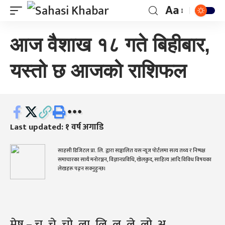
Aa
आज वैशाख १८ गते बिहीबार,
यस्तो छ आजको राशिफल
Last updated: १ वर्ष अगाडि
साहसी डिजिटल प्रा. लि. द्वारा सञ्चालित यस न्यूज पोर्टलमा सत्य तथ्य र निष्पक्ष
समाचारका साथै मनोरञ्जन, विज्ञानप्रविधि, खेलकुद, साहित्य आदि विविध विषयका
लेखहरू पढ्न सक्नुहुन्छ।
मेष – चु, चे, चो, ला, लि, लु, ले, लो, अ