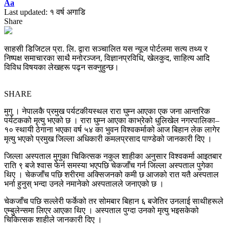
Font
Aa
Resizer
Last updated: १ वर्ष अगाडि
Share
साहसी डिजिटल प्रा. लि. द्वारा सञ्चालित यस न्यूज पोर्टलमा सत्य तथ्य र
निष्पक्ष समाचारका साथै मनोरञ्जन, विज्ञानप्रविधि, खेलकुद, साहित्य आदि
विविध विषयका लेखहरू पढ्न सक्नुहुन्छ।
SHARE
मुगु । नेपालकै प्रमुख पर्यटकीयस्थल रारा घुम्न आएका एक जना आन्तरिक
पर्यटकको मृत्यु भएको छ । रारा घुम्न आएका काभ्रेको धुलिखेल नगरपालिका–
१० स्थायी ठेगाना भएका वर्ष ५४ का भुवन विश्वकर्माको आज बिहान लेक लागेर
मृत्यु भएको प्रमुख जिल्ला अधिकारी कमलप्रसाद पाण्डेको जानकारी दिए ।
जिल्ला अस्पताल मुगुका चिकित्सक नकुल शाहीका अनुसार विश्वकर्मा आइतबार
राति ९ बजे श्वास फेर्न समस्या भएपछि चेकजाँच गर्न जिल्ला अस्पताल पुगेका
थिए । चेकजाँच पछि शरीरमा अक्सिजनको कमी छ आजको रात यतै अस्पताल
भर्ना हुनुस् भन्दा उनले नमानेको अस्पतालले जनाएको छ ।
चेकजाँच पछि सल्लेरी फर्केको तर सोमबार बिहान ६ बजेतिर उनलाई साथीहरूले
एम्बुलेन्समा लिएर आएका थिए । अस्पताल पुग्दा उनको मृत्यु भइसकेको
चिकित्सक शाहीले जानकारी दिए ।