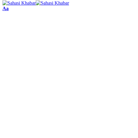
Font
Aa
Resizer