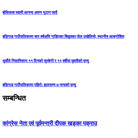
बोधिसत्व स्वामी आनन्द अरुण भुटान जादै
बडिगाड गाउँपालिकामा चार वर्षअघि गाडिएका विद्युतका पोल उखेलियो, स्थानीय आक्रोशित
धुवाँले निसास्सिएर ११ दिनको सुत्केरी र १९ वर्षीया युवतीको मृत्यु
बडिगाड गाउँपालिकामा पहिरो: हालसम्म ७ जनाको मृत्यु
सम्बन्धित
कांग्रेस नेता एवं पूर्वमन्त्री दीपक खड्का पक्राउ