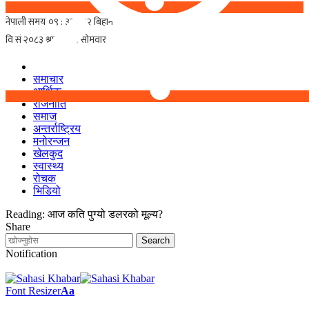
समाचार
आर्थिक
राजनीति
समाज
अन्तर्राष्ट्रिय
मनोरन्जन
खेलकुद
स्वास्थ्य
रोचक
भिडियो
Reading:
आज कति पुग्यो डलरको मूल्य?
Share
Notification
Font Resizer
Aa