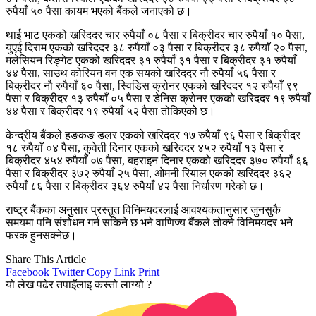
रुपैयाँ ५० पैसा कायम भएको बैंकले जनाएको छ।
थाई भाट एकको खरिददर चार रुपैयाँ ०८ पैसा र बिक्रीदर चार रुपैयाँ १० पैसा,
युएई दिराम एकको खरिददर ३८ रुपैयाँ ०३ पैसा र बिक्रीदर ३८ रुपैयाँ २० पैसा,
मलेसियन रिङ्गेट एकको खरिददर ३१ रुपैयाँ ३१ पैसा र बिक्रीदर ३१ रुपैयाँ
४४ पैसा, साउथ कोरियन वन एक सयको खरिददर नौ रुपैयाँ ५६ पैसा र
बिक्रीदर नौ रुपैयाँ ६० पैसा, स्विडिस क्रोनर एकको खरिददर १२ रुपैयाँ ९९
पैसा र बिक्रीदर १३ रुपैयाँ ०५ पैसा र डेनिस क्रोनर एकको खरिददर १९ रुपैयाँ
४४ पैसा र बिक्रीदर १९ रुपैयाँ ५२ पैसा तोकिएको छ।
केन्द्रीय बैंकले हङकङ डलर एकको खरिददर १७ रुपैयाँ ९६ पैसा र बिक्रीदर
१८ रुपैयाँ ०४ पैसा, कुवेती दिनार एकको खरिददर ४५२ रुपैयाँ १३ पैसा र
बिक्रीदर ४५४ रुपैयाँ ०७ पैसा, बहराइन दिनार एकको खरिददर ३७० रुपैयाँ ६६
पैसा र बिक्रीदर ३७२ रुपैयाँ २५ पैसा, ओमनी रियाल एकको खरिददर ३६२
रुपैयाँ ८६ पैसा र बिक्रीदर ३६४ रुपैयाँ ४२ पैसा निर्धारण गरेको छ।
राष्ट्र बैंकका अनुुसार प्रस्तुत विनिमयदरलाई आवश्यकतानुसार जुनसुकै
समयमा पनि संशोधन गर्न सकिने छ भने वाणिज्य बैंकले तोक्ने विनिमयदर भने
फरक हुनसक्नेछ।
Share This Article
Facebook
Twitter
Copy Link
Print
यो लेख पढेर तपाइँलाइ कस्तो लाग्यो ?