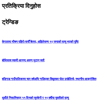
प्रतिक्रिया दिनुहोस
ट्रेन्डिङ
केरलामा भीषण पहिरोःसयौँ बेपत्ता, अहिलेसम्म १९ जनाको मृत्यु भएको पुष्टि
बोधिसत्व स्वामी आनन्द अरुण भुटान जादै
बडिगाड गाउँपालिकामा चार वर्षअघि गाडिएका विद्युतका पोल उखेलियो, स्थानीय आक्रोशित
धुवाँले निसास्सिएर ११ दिनको सुत्केरी र १९ वर्षीया युवतीको मृत्यु