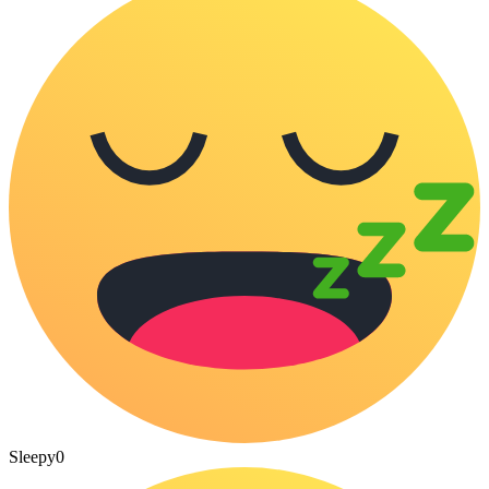
Sleepy
0