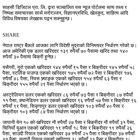
साहसी डिजिटल प्रा. लि. द्वारा सञ्चालित यस न्यूज पोर्टलमा सत्य तथ्य र
निष्पक्ष समाचारका साथै मनोरञ्जन, विज्ञानप्रविधि, खेलकुद, साहित्य आदि
विविध विषयका लेखहरू पढ्न सक्नुहुन्छ।
SHARE
नेपाल राष्ट्र बैंकले आजका लागि विदेशी मुद्राको विनिमयदर निर्धारण गरेको छ।
आज अमेरिकी एक डलर खरिददर १३९ रुपैयाँ ७० पैसामा खरिद तथा १४०
रुपैयाँ ३० पैसामा बिक्री हुनेछ।
यसैगरी, युरो एकको खरिददर १४४ रुपैयाँ ९५ पैसा र बिक्रीदर १४५ रुपैयाँ ५८
पैसा, स्टर्लिङ पाउण्ड एकको खरिददर १७५ रुपैयाँ ७२ पैसा र बिक्रीदर १७६
रुपैयाँ ४८ पैसा, स्विस फ्र्याङ्क एकको खरिददर १५४ रुपैयाँ ६३ पैसा र
बिक्रीदर १५५ रुपैयाँ २९ पैसा निर्धारण भएको छ।
अस्ट्रेलियन डलर एकको खरिददर ८६ रुपैयाँ ७३ पैसा र बिक्रीदर ८७ रुपैयाँ
११ पैसा, क्यानेडियन डलर एकको खरिददर ९६ रुपैयाँ ५७ पैसा र बिक्रीदर ९६
रुपैयाँ ९९ पैसा, सिङ्गापुर डलर एकको खरिददर १०३ रुपैयाँ ४० पैसा र
बिक्रीदर १०३ रुपैयाँ ८४ पैसा निर्धारण भएको छ।
जापानी येन १० को खरिददर नौ रुपैयाँ २७ पैसा र बिक्रीदर नौ रुपैयाँ ३१ पैसा,
चिनियाँ युआन एकको खरिददर १९ रुपैयाँ १८ पैसा र बिक्रीदर १९ रुपैयाँ २६
पैसा, साउदी रियाल एकको खरिददर ३७ रुपैयाँ २५ पैसा र बिक्रीदर ३७ रुपैयाँ
४१ पैसा, कतारी रियाल एकको खरिददर ३८ रुपैयाँ ३३ पैसा र बिक्रीदर ३८