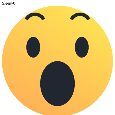
Sleepy
0