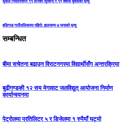
धुवाँले निसास्सिएर ११ दिनको सुत्केरी र १९ वर्षीया युवतीको मृत्यु
बडिगाड गाउँपालिकामा पहिरो: हालसम्म ७ जनाको मृत्यु
सम्बन्धित
बीमा सचेतना बढाउन विराटनगरमा विद्यार्थीसँग अन्तरक्रिया
बुढीगण्डकी १२ सय मेगावाट जलविद्युत् आयोजना निर्माण
कार्यान्वयनमा
पेट्राेलमा प्रतिलिटर ५ र डिजेलमा १ रुपैयाँ घट्यो