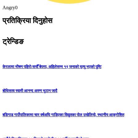
Angry
0
प्रतिक्रिया दिनुहोस
ट्रेन्डिङ
केरलामा भीषण पहिरोःसयौँ बेपत्ता, अहिलेसम्म १९ जनाको मृत्यु भएको पुष्टि
बोधिसत्व स्वामी आनन्द अरुण भुटान जादै
बडिगाड गाउँपालिकामा चार वर्षअघि गाडिएका विद्युतका पोल उखेलियो, स्थानीय आक्रोशित