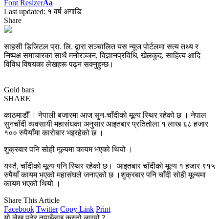
Font Resizer
Aa
Last updated: १ वर्ष अगाडि
Share
साहसी डिजिटल प्रा. लि. द्वारा सञ्चालित यस न्यूज पोर्टलमा सत्य तथ्य र
निष्पक्ष समाचारका साथै मनोरञ्जन, विज्ञानप्रविधि, खेलकुद, साहित्य आदि
विविध विषयका लेखहरू पढ्न सक्नुहुन्छ।
Gold bars
SHARE
काठमाडौँ । नेपाली बजारमा आज सुन-चाँदीको मूल्य स्थिर रहेको छ । नेपाल
सुनचाँदी व्यवसायी महासंघका अनुसार आइतबार प्रतितोला १ लाख ६८ हजार
१०० रुपैयाँमा कारोबार भइरहेको छ ।
शुक्रबार पनि सोही मूल्यमा कायम भएको थियो ।
यस्तै, चाँदीको मूल्य पनि स्थिर रहेको छ। आइतबार चाँदीको मूल्य १ हजार ९१५
रुपैयाँ कायम भएको महासंघले जनाएको छ ।शुक्रबार पनि चाँदी सोही मूल्यमा
कायम भएको थियो ।
Share This Article
Facebook
Twitter
Copy Link
Print
यो लेख पढेर तपाइँलाइ कस्तो लाग्यो ?