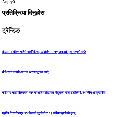
Angry
0
प्रतिक्रिया दिनुहोस
ट्रेन्डिङ
केरलामा भीषण पहिरोःसयौँ बेपत्ता, अहिलेसम्म १९ जनाको मृत्यु भएको पुष्टि
बोधिसत्व स्वामी आनन्द अरुण भुटान जादै
बडिगाड गाउँपालिकामा चार वर्षअघि गाडिएका विद्युतका पोल उखेलियो, स्थानीय आक्रोशित
धुवाँले निसास्सिएर ११ दिनको सुत्केरी र १९ वर्षीया युवतीको मृत्यु