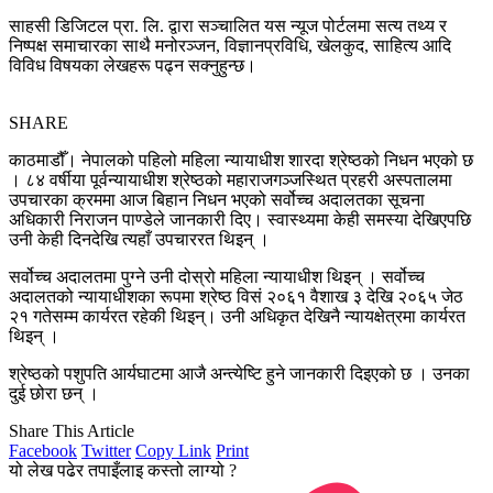
साहसी डिजिटल प्रा. लि. द्वारा सञ्चालित यस न्यूज पोर्टलमा सत्य तथ्य र
निष्पक्ष समाचारका साथै मनोरञ्जन, विज्ञानप्रविधि, खेलकुद, साहित्य आदि
विविध विषयका लेखहरू पढ्न सक्नुहुन्छ।
SHARE
काठमाडौँ। नेपालको पहिलो महिला न्यायाधीश शारदा श्रेष्ठको निधन भएको छ
। ८४ वर्षीया पूर्वन्यायाधीश श्रेष्ठको महाराजगञ्जस्थित प्रहरी अस्पतालमा
उपचारका क्रममा आज बिहान निधन भएको सर्वोच्च अदालतका सूचना
अधिकारी निराजन पाण्डेले जानकारी दिए। स्वास्थ्यमा केही समस्या देखिएपछि
उनी केही दिनदेखि त्यहाँ उपचाररत थिइन् ।
सर्वोच्च अदालतमा पुग्ने उनी दोस्रो महिला न्यायाधीश थिइन् । सर्वोच्च
अदालतको न्यायाधीशका रूपमा श्रेष्ठ विसं २०६१ वैशाख ३ देखि २०६५ जेठ
२१ गतेसम्म कार्यरत रहेकी थिइन्। उनी अधिकृत देखिनै न्यायक्षेत्रमा कार्यरत
थिइन् ।
श्रेष्ठको पशुपति आर्यघाटमा आजै अन्त्येष्टि हुने जानकारी दिइएको छ । उनका
दुई छोरा छन् ।
Share This Article
Facebook
Twitter
Copy Link
Print
यो लेख पढेर तपाइँलाइ कस्तो लाग्यो ?