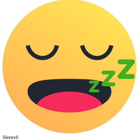
Sleepy
0