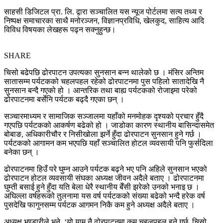
साहसी डिजिटल प्रा. लि. द्वारा सञ्चालित यस न्यूज पोर्टलमा सत्य तथ्य र
निष्पक्ष समाचारका साथै मनोरञ्जन, विज्ञानप्रविधि, खेलकुद, साहित्य आदि
विविध विषयका लेखहरू पढ्न सक्नुहुन्छ।
SHARE
चिसो बढेपछि ढोरपाटन उपत्यका सुनसान बन्न थालेको छ । मंसिर अन्तिम
सातासम्म पर्यटकको चहलपहल रहेको ढोरपाटनमा पुस पहिलो सातादेखि नै
सुनसान बन्दै गएको हो । आन्तरिक तथा बाह्य पर्यटकको रोजाइमा परेको
ढोरपाटनमा बर्सेनि पर्यटक बढ्दै गएका छन् ।
सञ्चारमाध्यम र सामाजिक सञ्जालमा यहाँको मनमोहक दृश्यको प्रचार हुँदै
गएपछि पर्यटकको आकर्षण बढेको हो । जाडोका कारण स्थानीय बासिन्दासमेत
बोबाङ, अधिकारीचौर र निसीखोला झर्ने हुँदा ढोरपाटन सुनसान हुने गर्छ ।
पर्यटकको आगामन कम भएपछि यहाँ सञ्चालित होटल व्यवसायी पनि फुर्सदिला
बनेका छन् ।
ढोरपाटनमा हिउँ परे घुम्न आउने पर्यटक बढ्ने भए पनि अहिले सुनसान भएको
ढोरपाटन होटल व्यवसायी संघका अध्यक्ष जीवन अदैले बताए । ढोरपाटनमा
घुम्ती बसाई हुने हुँदा यति बेला धेरै स्थानीय बेँसी झरेको उनको भनाइ छ ।
अघिल्ला वर्षहरूको तुलनामा यस वर्ष पर्यटकको संख्या बढेको भन्दै हरेक वर्ष
पुसदेखि फागुनसम्म पर्यटक आगमन निकै कम हुने अध्यक्ष अदैले बताए ।
अध्यक्ष भण्डारीले भने, ‘यो याम नै ढोरपाटनमा कम चहलपहल हुने गर्छ, चिसो