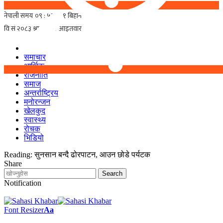
समाचार
आर्थिक
राजनीति
समाज
अन्तर्राष्ट्रिय
मनोरन्जन
खेलकुद
स्वास्थ्य
रोचक
भिडियो
Reading:
सुनसान बन्दै ढोरपाटन, आउन छोडे पर्यटक
Share
Notification
Font Resizer
Aa