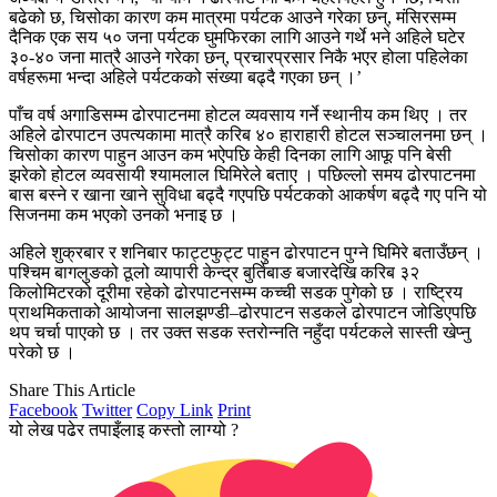
बढेको छ, चिसोका कारण कम मात्रमा पर्यटक आउने गरेका छन्, मंसिरसम्म
दैनिक एक सय ५० जना पर्यटक घुमफिरका लागि आउने गर्थे भने अहिले घटेर
३०-४० जना मात्रै आउने गरेका छन्, प्रचारप्रसार निकै भएर होला पहिलेका
वर्षहरूमा भन्दा अहिले पर्यटकको संख्या बढ्दै गएका छन् ।’
पाँच वर्ष अगाडिसम्म ढोरपाटनमा होटल व्यवसाय गर्ने स्थानीय कम थिए । तर
अहिले ढोरपाटन उपत्यकामा मात्रै करिब ४० हाराहारी होटल सञ्चालनमा छन् ।
चिसोका कारण पाहुन आउन कम भऐपछि केही दिनका लागि आफू पनि बेसी
झरेको होटल व्यवसायी श्यामलाल घिमिरेले बताए । पछिल्लो समय ढोरपाटनमा
बास बस्ने र खाना खाने सुविधा बढ्दै गएपछि पर्यटकको आकर्षण बढ्दै गए पनि यो
सिजनमा कम भएको उनको भनाइ छ ।
अहिले शुक्रबार र शनिबार फाट्टफुट्ट पाहुन ढोरपाटन पुग्ने घिमिरे बताउँछन् ।
पश्चिम बागलुङको ठूलो व्यापारी केन्द्र बुर्तिबाङ बजारदेखि करिब ३२
किलोमिटरको दूरीमा रहेको ढोरपाटनसम्म कच्ची सडक पुगेको छ । राष्ट्रिय
प्राथमिकताको आयोजना सालझण्डी–ढोरपाटन सडकले ढोरपाटन जोडिएपछि
थप चर्चा पाएको छ । तर उक्त सडक स्तरोन्नति नहुँदा पर्यटकले सास्ती खेप्नु
परेको छ ।
Share This Article
Facebook
Twitter
Copy Link
Print
यो लेख पढेर तपाइँलाइ कस्तो लाग्यो ?