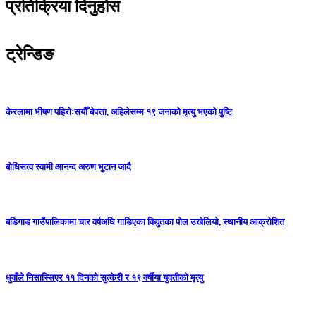
प्रतिक्रिया दिनुहोस
ट्रेन्डिङ
केरलामा भीषण पहिरोःसयौँ बेपत्ता, अहिलेसम्म १९ जनाको मृत्यु भएको पुष्टि
बोधिसत्व स्वामी आनन्द अरुण भुटान जादै
बडिगाड गाउँपालिकामा चार वर्षअघि गाडिएका विद्युतका पोल उखेलियो, स्थानीय आक्रोशित
धुवाँले निसास्सिएर ११ दिनको सुत्केरी र १९ वर्षीया युवतीको मृत्यु