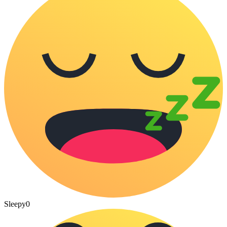
Sleepy
0