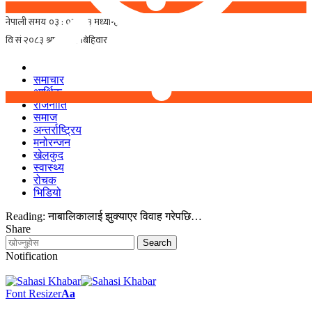
समाचार
आर्थिक
राजनीति
समाज
अन्तर्राष्ट्रिय
मनोरन्जन
खेलकुद
स्वास्थ्य
रोचक
भिडियो
Reading:
नाबालिकालाई झुक्याएर विवाह गरेपछि…
Share
Notification
Font Resizer
Aa