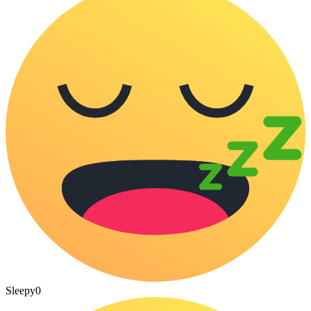
Sleepy
0