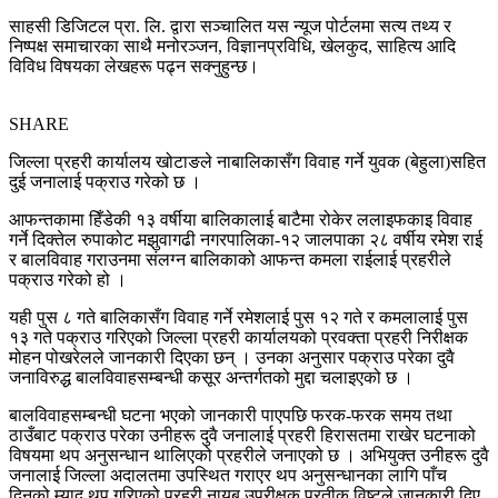
साहसी डिजिटल प्रा. लि. द्वारा सञ्चालित यस न्यूज पोर्टलमा सत्य तथ्य र
निष्पक्ष समाचारका साथै मनोरञ्जन, विज्ञानप्रविधि, खेलकुद, साहित्य आदि
विविध विषयका लेखहरू पढ्न सक्नुहुन्छ।
SHARE
जिल्ला प्रहरी कार्यालय खोटाङले नाबालिकासँग विवाह गर्ने युवक (बेहुला)सहित
दुई जनालाई पक्राउ गरेको छ ।
आफन्तकामा हिँडेकी १३ वर्षीया बालिकालाई बाटैमा रोकेर ललाइफकाइ विवाह
गर्ने दिक्तेल रुपाकोट मझुवागढी नगरपालिका-१२ जालपाका २८ वर्षीय रमेश राई
र बालविवाह गराउनमा संलग्न बालिकाको आफन्त कमला राईलाई प्रहरीले
पक्राउ गरेको हो ।
यही पुस ८ गते बालिकासँग विवाह गर्ने रमेशलाई पुस १२ गते र कमलालाई पुस
१३ गते पक्राउ गरिएको जिल्ला प्रहरी कार्यालयको प्रवक्ता प्रहरी निरीक्षक
मोहन पोखरेलले जानकारी दिएका छन् । उनका अनुसार पक्राउ परेका दुवै
जनाविरुद्ध बालविवाहसम्बन्धी कसूर अन्तर्गतको मुद्दा चलाइएको छ ।
बालविवाहसम्बन्धी घटना भएको जानकारी पाएपछि फरक-फरक समय तथा
ठाउँबाट पक्राउ परेका उनीहरू दुवै जनालाई प्रहरी हिरासतमा राखेर घटनाको
विषयमा थप अनुसन्धान थालिएको प्रहरीले जनाएको छ । अभियुक्त उनीहरू दुवै
जनालाई जिल्ला अदालतमा उपस्थित गराएर थप अनुसन्धानका लागि पाँच
दिनको म्याद थप गरिएको प्रहरी नायब उपरीक्षक प्रतीक विष्टले जानकारी दिए