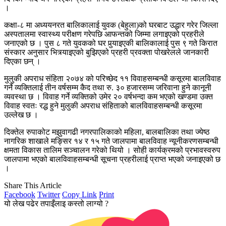
।
कक्षा-८ मा अध्ययनरत बालिकालाई युवक (बेहुला)को घरबाट उद्धार गरेर जिल्ला
अस्पतालमा स्वास्थ्य परीक्षण गरेपछि आफन्तको जिम्मा लगाइएको प्रहरीले
जनाएको छ । पुस ८ गते युवकको घर पुर्‍याइएकी बालिकालाई पुस ९ गते किरात
संस्कार अनुसार भित्र्याइएको बुझिएको प्रहरी प्रवक्ता पोखरेलले जानकारी
दिएका छन् ।
मुलुकी अपराध संहिता २०७४ को परिच्छेद ११ विवाहसम्बन्धी कसूरमा बालविवाह
गर्ने व्यक्तिलाई तीन वर्षसम्म कैद तथा रु. ३० हजारसम्म जरिवाना हुने कानूनी
व्यवस्था छ । विवाह गर्ने व्यक्तिको उमेर २० वर्षभन्दा कम भएको खण्डमा उक्त
विवाह स्वतः रद्ध हुने मुलुकी अपराध संहिताको बालविवाहसम्बन्धी कसूरमा
उल्लेख छ ।
दिक्तेल रुपाकोट मझुवागढी नगरपालिकाको महिला, बालबालिका तथा ज्येष्ठ
नागरिक शाखाले मङ्सिर १४ र १५ गते जालपामा बालविवाह न्यूनीकरणसम्बन्धी
क्षमता विकास तालिम सञ्चालन गरेको थियो । सोही कार्यक्रमको प्रभावस्वरुप
जालपामा भएको बालविवाहसम्बन्धी सूचना प्रहरीलाई प्राप्त भएको जनाइएको छ
।
Share This Article
Facebook
Twitter
Copy Link
Print
यो लेख पढेर तपाइँलाइ कस्तो लाग्यो ?