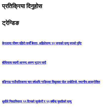
प्रतिक्रिया दिनुहोस
ट्रेन्डिङ
केरलामा भीषण पहिरोःसयौँ बेपत्ता, अहिलेसम्म १९ जनाको मृत्यु भएको पुष्टि
बोधिसत्व स्वामी आनन्द अरुण भुटान जादै
बडिगाड गाउँपालिकामा चार वर्षअघि गाडिएका विद्युतका पोल उखेलियो, स्थानीय आक्रोशित
धुवाँले निसास्सिएर ११ दिनको सुत्केरी र १९ वर्षीया युवतीको मृत्यु