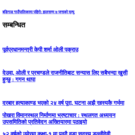
बडिगाड गाउँपालिकामा पहिरो: हालसम्म ७ जनाको मृत्यु
सम्बन्धित
पूर्वप्रधानमन्त्री केपी शर्मा ओली पक्राउ
देउवा, ओली र प्रचण्डले राजनीतिबाट सन्यास लिए सबैभन्दा खुसी
हुन्छु : गगन थापा
दरबार हत्याकाण्ड भएको २४ वर्ष पूरा, घटना अझै रहस्यकै गर्भमा
पोखरा विमानस्थल निर्माणमा भ्रष्टाचार : स्थलगत अध्ययन
उपसमितिको प्रतिवेदन अख्तियारमा पठाइयो
५२ वर्षको उमेरमा कक्षा-१ मा पढ्दै वडा सदस्य डल्लीदेवी