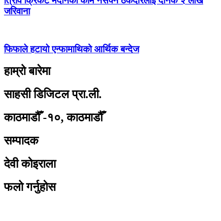
त्रिवि क्रिकेट मैदानको काम नसक्ने ठेकेदारलाई दैनिक २ लाख
जरिवाना
फिफाले हटायो एन्फामाथिको आर्थिक बन्देज
हाम्रो बारेमा
साहसी डिजिटल प्रा.ली.
काठमाडौँ -१०, काठमाडौँ
सम्पादक
देवी कोइराला
फलो गर्नुहोस