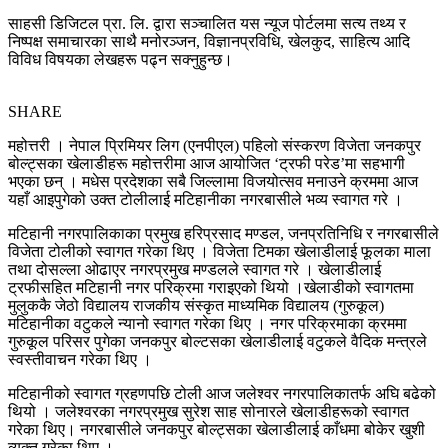
साहसी डिजिटल प्रा. लि. द्वारा सञ्चालित यस न्यूज पोर्टलमा सत्य तथ्य र
निष्पक्ष समाचारका साथै मनोरञ्जन, विज्ञानप्रविधि, खेलकुद, साहित्य आदि
विविध विषयका लेखहरू पढ्न सक्नुहुन्छ।
SHARE
महोत्तरी । नेपाल प्रिमियर लिग (एनपीएल) पहिलो संस्करण विजेता जनकपुर
बोल्ट्सका खेलाडीहरू महोत्तरीमा आज आयोजित ‘ट्रफी परेड’मा सहभागी
भएका छन् । मधेस प्रदेशका सबै जिल्लामा विजयोत्सव मनाउने क्रममा आज
यहाँ आइपुगेको उक्त टोलीलाई मटिहानीका नगरबासीले भव्य स्वागत गरे ।
मटिहानी नगरपालिकाका प्रमुख हरिप्रसाद मण्डल, जनप्रतिनिधि र नगरबासीले
विजेता टोलीको स्वागत गरेका थिए । विजेता टिमका खेलाडीलाई फूलका माला
तथा दोसल्ला ओढाएर नगरप्रमुख मण्डलले स्वागत गरे । खेलाडीलाई
ट्रफीसहित मटिहानी नगर परिक्रमा गराइएको थियो ।खेलाडीको स्वागतमा
मुलुककै जेठो विद्यालय राजकीय संस्कृत माध्यमिक विद्यालय (गुरुकूल)
मटिहानीका वटुकले न्यानो स्वागत गरेका थिए । नगर परिक्रमाका क्रममा
गुरुकूल परिसर पुगेका जनकपुर बोल्टसका खेलाडीलाई वटुकले वैदिक मन्त्रले
स्वस्तीवाचन गरेका थिए ।
मटिहानीको स्वागत ग्रहणपछि टोली आज जलेश्वर नगरपालिकातर्फ अघि बढेको
थियो । जलेश्वरका नगरप्रमुख सुरेश साह सोनारले खेलाडीहरूको स्वागत
गरेका थिए। नगरबासीले जनकपुर बोल्ट्सका खेलाडीलाई काँधमा बोकेर खुशी
व्यक्त गरेका थिए ।