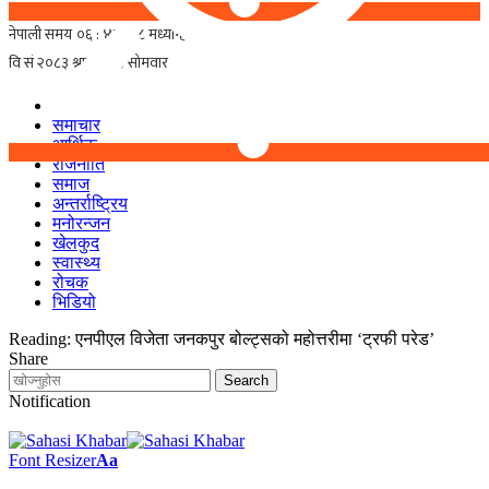
समाचार
आर्थिक
राजनीति
समाज
अन्तर्राष्ट्रिय
मनोरन्जन
खेलकुद
स्वास्थ्य
रोचक
भिडियो
Reading:
एनपीएल विजेता जनकपुर बोल्ट्सको महोत्तरीमा ‘ट्रफी परेड’
Share
Notification
Font Resizer
Aa