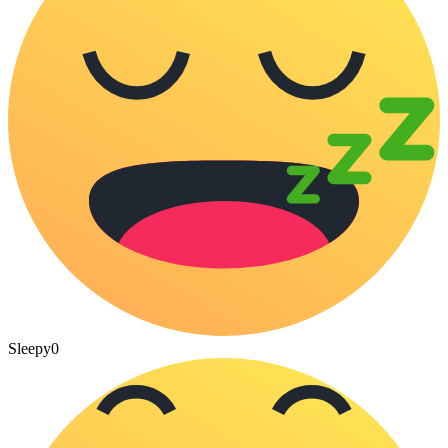
Sleepy
0