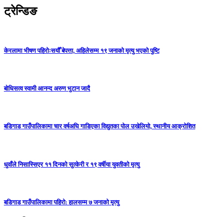
ट्रेन्डिङ
केरलामा भीषण पहिरोःसयौँ बेपत्ता, अहिलेसम्म १९ जनाको मृत्यु भएको पुष्टि
बोधिसत्व स्वामी आनन्द अरुण भुटान जादै
बडिगाड गाउँपालिकामा चार वर्षअघि गाडिएका विद्युतका पोल उखेलियो, स्थानीय आक्रोशित
धुवाँले निसास्सिएर ११ दिनको सुत्केरी र १९ वर्षीया युवतीको मृत्यु
बडिगाड गाउँपालिकामा पहिरो: हालसम्म ७ जनाको मृत्यु