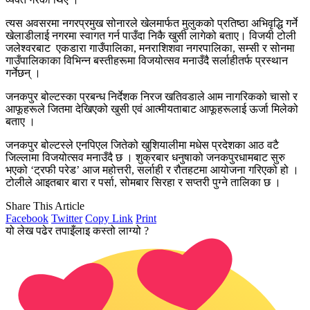
त्यस अवसरमा नगरप्रमुख सोनारले खेलमार्फत मुलुकको प्रतिष्ठा अभिवृद्धि गर्ने
खेलाडीलाई नगरमा स्वागत गर्न पाउँदा निकै खुसी लागेको बताए। विजयी टोली
जलेश्वरबाट एकडारा गाउँपालिका, मनराशिशवा नगरपालिका, सम्सी र सोनमा
गाउँपालिकाका विभिन्न बस्तीहरूमा विजयोत्सव मनाउँदै सर्लाहीतर्फ प्रस्थान
गर्नेछन् ।
जनकपुर बोल्टस्का प्रबन्ध निर्देशक निरज खतिवडाले आम नागरिकको चासो र
आफूहरूले जितमा देखिएको खुसी एवं आत्मीयताबाट आफूहरूलाई ऊर्जा मिलेको
बताए ।
जनकपुर बोल्टस्ले एनपिएल जितेको खुशियालीमा मधेस प्रदेशका आठ वटै
जिल्लामा विजयोत्सव मनाउँदै छ । शुक्रबार धनुषाको जनकपुरधामबाट सुरु
भएको ‘ट्रफी परेड’ आज महोत्तरी, सर्लाही र रौतहटमा आयोजना गरिएको हो ।
टोलीले आइतबार बारा र पर्सा, सोमबार सिरहा र सप्तरी पुग्ने तालिका छ ।
Share This Article
Facebook
Twitter
Copy Link
Print
यो लेख पढेर तपाइँलाइ कस्तो लाग्यो ?