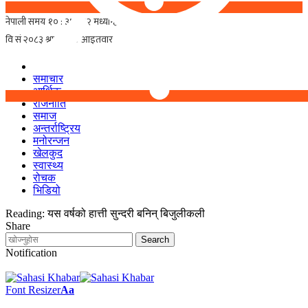
समाचार
आर्थिक
राजनीति
समाज
अन्तर्राष्ट्रिय
मनोरन्जन
खेलकुद
स्वास्थ्य
रोचक
भिडियो
Reading:
यस वर्षको हात्ती सुन्दरी बनिन् बिजुलीकली
Share
Notification
Font Resizer
Aa