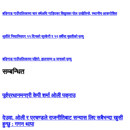
बडिगाड गाउँपालिकामा चार वर्षअघि गाडिएका विद्युतका पोल उखेलियो, स्थानीय आक्रोशित
धुवाँले निसास्सिएर ११ दिनको सुत्केरी र १९ वर्षीया युवतीको मृत्यु
बडिगाड गाउँपालिकामा पहिरो: हालसम्म ७ जनाको मृत्यु
सम्बन्धित
पूर्वप्रधानमन्त्री केपी शर्मा ओली पक्राउ
देउवा, ओली र प्रचण्डले राजनीतिबाट सन्यास लिए सबैभन्दा खुसी
हुन्छु : गगन थापा