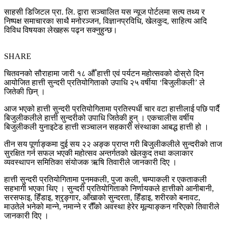
साहसी डिजिटल प्रा. लि. द्वारा सञ्चालित यस न्यूज पोर्टलमा सत्य तथ्य र
निष्पक्ष समाचारका साथै मनोरञ्जन, विज्ञानप्रविधि, खेलकुद, साहित्य आदि
विविध विषयका लेखहरू पढ्न सक्नुहुन्छ।
SHARE
चितवनको सौराहामा जारी १८ औँ हात्ती एवं पर्यटन महोत्सवको दोस्रो दिन
आयोजित हात्ती सुन्दरी प्रतियोगिताको उपाधि २५ वर्षीया ‘बिजुलीकली’ ले
जितेकी छिन् ।
आज भएको हात्ती सुन्दरी प्रतियोगितामा प्रतिस्पर्धी चार वटा हात्तीलाई पछि पार्दै
बिजुलीकलीले हात्ती सुन्दरीको उपाधि जितेकी हुन् । एकचालीस वर्षीय
बिजुलीकली युनाइटेड हात्ती सञ्चालन सहकारी संस्थाका आबद्ध हात्ती हो ।
तीन सय पूर्णाङ्कमा दुई सय २२ अङ्क प्राप्त गरी बिजुलीकलीले सुन्दरीको ताज
सुरक्षित गर्न सफल भएकी महोत्सव अन्तर्गतको खेलकुद तथा कलाकार
व्यवस्थापन समितिका संयोजक ऋषि तिवारीले जानकारी दिए ।
हात्ती सुन्दरी प्रतियोगितामा पुनमकली, पुजा कली, चम्पाकली र एकताकली
सहभागी भएका थिए । सुन्दरी प्रतियोगिताको निर्णायकले हात्तीको आनीबानी,
सरसफाइ, हिँडाइ, श्रृङ्गार, आँखाको सुन्दरता, हिँडाइ, शरीरको बनावट,
माउतेले भनेको मान्ने, नमान्ने र रौँको अवस्था हेरेर मूल्याङ्कन गरिएको तिवारीले
जानकारी दिए ।