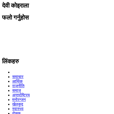
देवी कोइराला
फलो गर्नुहोस
लिंकहरु
समाचार
आर्थिक
राजनीति
समाज
अन्तर्राष्ट्रिय
मनोरन्जन
खेलकुद
स्वास्थ्य
रोचक