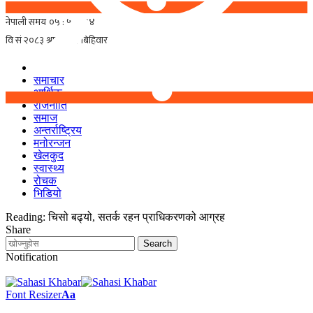
समाचार
आर्थिक
राजनीति
समाज
अन्तर्राष्ट्रिय
मनोरन्जन
खेलकुद
स्वास्थ्य
रोचक
भिडियो
Reading:
चिसो बढ्यो, सतर्क रहन प्राधिकरणको आग्रह
Share
Notification
Font Resizer
Aa