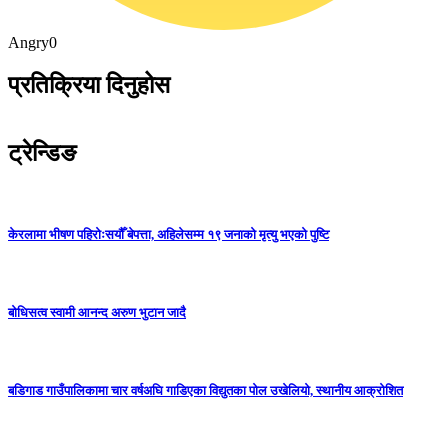
Angry
0
प्रतिक्रिया दिनुहोस
ट्रेन्डिङ
केरलामा भीषण पहिरोःसयौँ बेपत्ता, अहिलेसम्म १९ जनाको मृत्यु भएको पुष्टि
बोधिसत्व स्वामी आनन्द अरुण भुटान जादै
बडिगाड गाउँपालिकामा चार वर्षअघि गाडिएका विद्युतका पोल उखेलियो, स्थानीय आक्रोशित