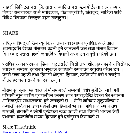
साहसी डिजिटल प्रा. लि. द्वारा सञ्चालित यस न्यूज पोर्टलमा सत्य तथ्य र
निष्पक्ष समाचारका साथै मनोरञ्जन, विज्ञानप्रविधि, खेलकुद, साहित्य आदि
विविध विषयका लेखहरू पढ्न सक्नुहुन्छ।
SHARE
राष्ट्रिय विपद् जोखिम न्यूनीकरण तथा व्यवस्थापन प्राधिकरणले आज
अपराह्नदेखि देशको मौसममा बदली हुने जानकारी जल तथा मौसम विज्ञान
विभागबाट प्राप्त भएको जनाउँदै सावधानी अपनाउन अनुरोध गरेको छ ।
प्राधिकरणका प्रवक्ता डिजन भट्टराईले चिसो तथा शीतलहर बढ्ने र चिसोबाट
स्वास्थ्य समस्या हुनसक्ने भएकाले सावधानी अपनाउन अनुरोध गरेका छन् ।
उनले उच्च पहाडी तथा हिमाली क्षेत्रमा हिमपात, ठाउँठाउँमा वर्षा र तराईमा
शीतलहर चल्न सक्ने बताएका छन् ।
मौसम पूर्वानुमान महाशाखाले मौसम बदलीसम्बन्धी विशेष बुलेटिन जारी गरी
पश्चिमी न्यून चापीय प्रणालीका कारण आज अपराह्नदेखि देशका धेरै स्थानमा
आंशिकदेखि साधारणतया हुने जनाएको छ । भोलि शनिबार सुदूरपश्चिम र
कर्णाली प्रदेशका उच्च पहाडी तथा हिमाली भागका अधिकांश स्थान तथा
गण्डकी, बागमती र कोशी प्रदेशका उच्च पहाडी तथा हिमाली भागका केही
स्थानमा हल्कादेखि मध्यम हिमपात हुने पूर्वानुमान विभागको छ ।
Share This Article
Facebook
Twitter
Copy Link
Print