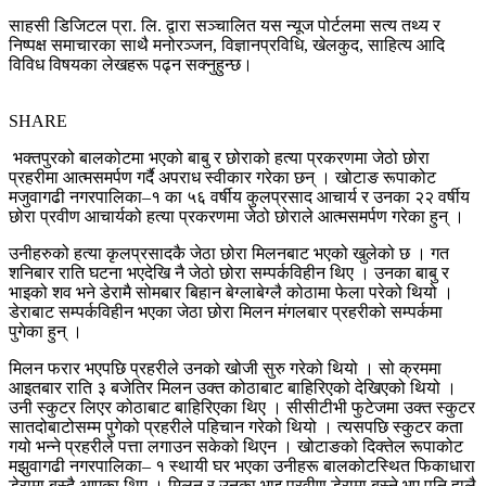
साहसी डिजिटल प्रा. लि. द्वारा सञ्चालित यस न्यूज पोर्टलमा सत्य तथ्य र
निष्पक्ष समाचारका साथै मनोरञ्जन, विज्ञानप्रविधि, खेलकुद, साहित्य आदि
विविध विषयका लेखहरू पढ्न सक्नुहुन्छ।
SHARE
भक्तपुरको बालकोटमा भएको बाबु र छोराको हत्या प्रकरणमा जेठो छोरा
प्रहरीमा आत्मसमर्पण गर्दै अपराध स्वीकार गरेका छन् । खोटाङ रूपाकोट
मजुवागढी नगरपालिका–१ का ५६ वर्षीय कुलप्रसाद आचार्य र उनका २२ वर्षीय
छोरा प्रवीण आचार्यको हत्या प्रकरणमा जेठो छोराले आत्मसमर्पण गरेका हुन् ।
उनीहरुको हत्या कृलप्रसादकै जेठा छोरा मिलनबाट भएको खुलेको छ । गत
शनिबार राति घटना भएदेखि नै जेठो छोरा सम्पर्कविहीन थिए । उनका बाबु र
भाइको शव भने डेरामै सोमबार बिहान बेग्लाबेग्लै कोठामा फेला परेको थियो ।
डेराबाट सम्पर्कविहीन भएका जेठा छोरा मिलन मंगलबार प्रहरीको सम्पर्कमा
पुगेका हुन् ।
मिलन फरार भएपछि प्रहरीले उनको खोजी सुरु गरेको थियो । सो क्रममा
आइतबार राति ३ बजेतिर मिलन उक्त कोठाबाट बाहिरिएको देखिएको थियो ।
उनी स्कुटर लिएर कोठाबाट बाहिरिएका थिए । सीसीटीभी फुटेजमा उक्त स्कुटर
सातदोबाटोसम्म पुगेको प्रहरीले पहिचान गरेको थियो । त्यसपछि स्कुटर कता
गयो भन्ने प्रहरीले पत्ता लगाउन सकेको थिएन । खोटाङको दिक्तेल रूपाकोट
मझुवागढी नगरपालिका– १ स्थायी घर भएका उनीहरू बालकोटस्थित फिकाधारा
डेरामा बस्दै आएका थिए । मिलन र उनका भाइ प्रवीण डेरामा बस्ने भए पनि हालै