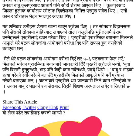
उनका बाबु कुलप्रसाद आचार्य पनि सोही डेरामा आएका थिए । कुलप्रसाद
जिल्ला हुलाक कार्यालय खोटाङ दिक्तेलका निमित्त प्रमुख समेत थिए । उनी
काम र छोराहरू भेट्न भक्तपुर आएका थिए ।
गत शनिबार उनीहरू डेरामा खाना खाएर सुतेका थिए । तर सोमबार बिहानसम्म
पनि डेराको ढोकामा बाहिरबाट लगाएको ताला नखुलेपछि भुइँ तलामै डेरामा
बस्नेहरूले प्रहरीलाई खबर गरेका थिए । प्रहरीको प्रारम्भिक बयानमा मिलनले
आफूले धेरै पटक लोकसेवा आयोगको परीक्षा दिए पनि सफल हुन नसकेको
बताएका छन् ।
‘मैले धेरै पटक लोकसेवा आयोगमा परीक्षा दिएँ तर ५–६ पटकसम्म फेल भएँ,’
मिलनले भनेका प्रारम्भिक बयानबारे जानकारी दिँदै प्रहरी स्रोतले भन्यो, ‘बुवा
पनि बिरामी हुनुहुन्थ्यो, भाइ पनि केही काम गर्दैनथ्यो, पढ्दै थियो ।’ बाबु र भाइको
हत्या गरेको स्वीकारेको बताउँदै प्रहरीसँग मिलनले आफूले पनि मर्ने प्रयास
गरेको बताएका छन् । घटनाबारे प्रहरीले थप जानकारी लिने काम गरिरहेको छ
। उनका बाबु र भाइको शव डेराबाट त्रिवि शिक्षण अस्पताल लगेर राखिएको छ
।
Share This Article
Facebook
Twitter
Copy Link
Print
यो लेख पढेर तपाइँलाइ कस्तो लाग्यो ?