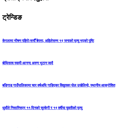
ट्रेन्डिङ
केरलामा भीषण पहिरोःसयौँ बेपत्ता, अहिलेसम्म १९ जनाको मृत्यु भएको पुष्टि
बोधिसत्व स्वामी आनन्द अरुण भुटान जादै
बडिगाड गाउँपालिकामा चार वर्षअघि गाडिएका विद्युतका पोल उखेलियो, स्थानीय आक्रोशित
धुवाँले निसास्सिएर ११ दिनको सुत्केरी र १९ वर्षीया युवतीको मृत्यु