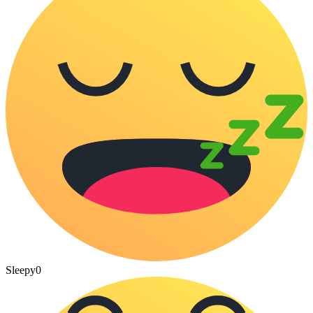
Sleepy
0