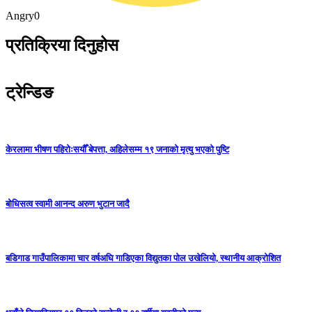
Angry
0
प्रतिक्रिया दिनुहोस
ट्रेन्डिङ
केरलामा भीषण पहिरोःसयौँ बेपत्ता, अहिलेसम्म १९ जनाको मृत्यु भएको पुष्टि
बोधिसत्व स्वामी आनन्द अरुण भुटान जादै
बडिगाड गाउँपालिकामा चार वर्षअघि गाडिएका विद्युतका पोल उखेलियो, स्थानीय आक्रोशित