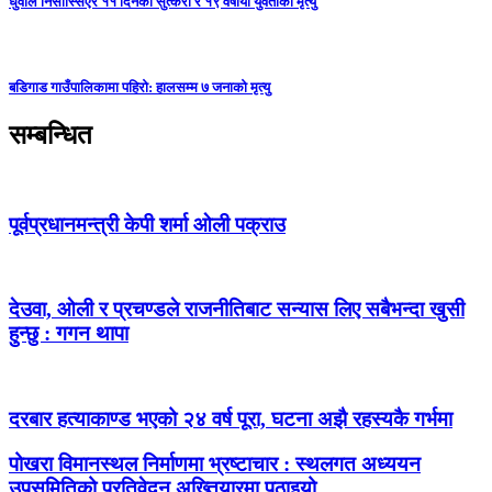
धुवाँले निसास्सिएर ११ दिनको सुत्केरी र १९ वर्षीया युवतीको मृत्यु
बडिगाड गाउँपालिकामा पहिरो: हालसम्म ७ जनाको मृत्यु
सम्बन्धित
पूर्वप्रधानमन्त्री केपी शर्मा ओली पक्राउ
देउवा, ओली र प्रचण्डले राजनीतिबाट सन्यास लिए सबैभन्दा खुसी
हुन्छु : गगन थापा
दरबार हत्याकाण्ड भएको २४ वर्ष पूरा, घटना अझै रहस्यकै गर्भमा
पोखरा विमानस्थल निर्माणमा भ्रष्टाचार : स्थलगत अध्ययन
उपसमितिको प्रतिवेदन अख्तियारमा पठाइयो