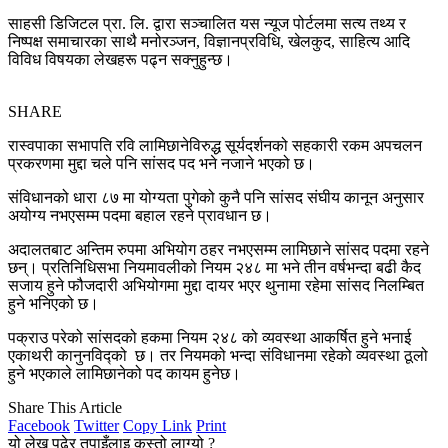
साहसी डिजिटल प्रा. लि. द्वारा सञ्चालित यस न्यूज पोर्टलमा सत्य तथ्य र
निष्पक्ष समाचारका साथै मनोरञ्जन, विज्ञानप्रविधि, खेलकुद, साहित्य आदि
विविध विषयका लेखहरू पढ्न सक्नुहुन्छ।
SHARE
रास्वपाका सभापति रवि लामिछानेविरुद्ध सूर्यदर्शनको सहकारी रकम अपचलन
प्रकरणमा मुद्दा चले पनि सांसद पद भने नजाने भएको छ।
संविधानको धारा ८७ मा योग्यता पुगेको कुनै पनि सांसद संघीय कानून अनुसार
अयोग्य नभएसम्म पदमा बहाल रहने प्रावधान छ।
अदालतबाट अन्तिम रुपमा अभियोग ठहर नभएसम्म लामिछाने सांसद पदमा रहने
छन्। प्रतिनिधिसभा नियमावलीको नियम २४८ मा भने तीन वर्षभन्दा बढी कैद
सजाय हुने फौजदारी अभियोगमा मुद्दा दायर भएर थुनामा रहेमा सांसद निलम्बित
हुने भनिएको छ।
पक्राउ परेको सांसदको हकमा नियम २४८ को व्यवस्था आकर्षित हुने भनाई
एकाथरी कानुनविद्को छ। तर नियमको भन्दा संविधानमा रहेको व्यवस्था ठूलो
हुने भएकाले लामिछानेको पद कायम हुनेछ।
Share This Article
Facebook
Twitter
Copy Link
Print
यो लेख पढेर तपाइँलाइ कस्तो लाग्यो ?