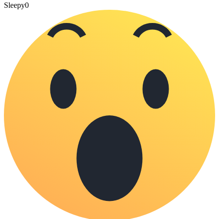
Sleepy
0