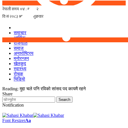
समाचार
आर्थिक
राजनीति
समाज
अन्तर्राष्ट्रिय
मनोरन्जन
खेलकुद
स्वास्थ्य
रोचक
भिडियो
Reading:
मुद्दा चले पनि रविको सांसद पद कायमै रहने
Share
Notification
Font Resizer
Aa