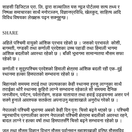
साहसी डिजिटल प्रा. लि. द्वारा सञ्चालित यस न्यूज पोर्टलमा सत्य तथ्य र
निष्पक्ष समाचारका साथै मनोरञ्जन, विज्ञानप्रविधि, खेलकुद, साहित्य आदि
विविध विषयका लेखहरू पढ्न सक्नुहुन्छ।
SHARE
अहिले पश्चिमी वायुको आंशिक प्रभाव रहेको छ । जसको प्रभावले कोशी,
बागमती, गण्डकी तथा कर्णाली प्रदेशका उच्च पहाडी तथा हिमाली भागमा
आंशिक बदलीको अवस्था रहेको छ । बाँकी भूभागमा सामान्यतया मौसम सफा
रहेको छ ।
कर्णाली र सुदूरपश्चिम प्रदेशको हिमाली क्षेत्रमा आंशिक बदली रही एक–दुई
स्थानमा हल्का हिमपातको सम्भावना रहेको छ ।
बिहानको समयमा तराई तथा उपत्यकाका केही स्थानमा हुस्सु लाग्नुका साथै
तराईका थोरै स्थानमा कुहिरो लाग्ने सम्भावना रहेकाले सो समयमा दैनिक
जनजीवन, पर्यटन, पर्वतारोहण, सडक यातायात तथा हवाई उड्डयनमा असर पर्न
सक्ने हुनाले आवश्यक सतर्कता अपनाउनु महाशाखाले अनुरोध गरेको छ ।
नेपालको पश्चिमी भूभागमा अबको केही दिन पुनः चिसो बढ्ने भएको छ । पश्चिमी
न्यूनचापीय प्रणालीका कारण नेपालको पश्चिमी क्षेत्रमा बदलीको अवस्था रहने,
बादल लाग्ने र हल्का वर्षा तथा हिमपातसँगै चिसो बढ्ने सम्भावना रहेको छ ।
जल तथा मौसम विज्ञान विभाग मौसम पूर्वानुमान महाशाखाकी वरिष्ठ मौसमविद्