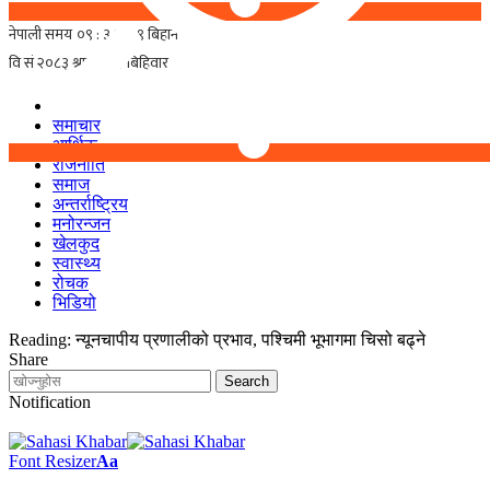
समाचार
आर्थिक
राजनीति
समाज
अन्तर्राष्ट्रिय
मनोरन्जन
खेलकुद
स्वास्थ्य
रोचक
भिडियो
Reading:
न्यूनचापीय प्रणालीको प्रभाव, पश्चिमी भूभागमा चिसो बढ्ने
Share
Notification
Font Resizer
Aa