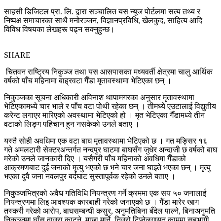
साहसी डिजिटल प्रा. लि. द्वारा सञ्चालित यस न्यूज पोर्टलमा सत्य तथ्य र
निष्पक्ष समाचारका साथै मनोरञ्जन, विज्ञानप्रविधि, खेलकुद, साहित्य आदि
विविध विषयका लेखहरू पढ्न सक्नुहुन्छ।
SHARE
चितवन राष्ट्रिय निकुञ्ज तथा यस आसपासका मध्यवर्ती क्षेत्रमा चालु आर्थिक
वर्षको पाँच महिनामा बाह्रवटा गैँडा मृतावस्थामा भेटिएका छन् ।
निकुञ्जका सूचना अधिकारी अविनाश थापामगरका अनुसार मृतावस्थामा
भेटिएकामध्ये चार भाले र पाँच वटा पोथी रहेका छन् । तीमध्ये एउटालाई विद्युतीय
करेन्ट लगाएर मारिएको अवस्थामा भेटिएको हो । मृत भेटिएका गैँडामध्ये तीन
वटाको लिङ्ग पहिचान हुन नसकेको उनले बताए ।
यस्तै सोही अवधिमा एक वटा बाघ मृतावस्थामा भेटिएको छ । गत मङ्सिर १६
गते अमलटारी सेक्टरअन्तर्गत नन्दपुर घाटमा बाघसँग जुधेर अन्दाजी छ वर्षको बाघ
मरेको उनले जानकारी दिए । यसैगरी पाँच महिनाको अवधिमा गैँडाको
आक्रमणबाट दुई जनाको मृत्यु भएको छ भने चार जना घाइते भएका छन् । मृत्यु
भएका दुवै जना नवलपुर बर्दघाट सुस्तापूर्वक रहेको उनले बताए ।
निकुञ्जभित्रको अवैध गतिविधि नियन्त्रण गर्ने क्रममा एक सय ५० जनालाई
नियन्त्रणमा लिइ आवश्यक कारबाही गरेको जनाएको छ । गैँडा मारेर खाग
तस्करी गरेको आरोप, बाघसम्बन्धी कसुर, अनुमतिबिना बँदेल पाल्ने, बिनाअनुमति
निकुञ्जमा घाँस दाउरा काट्ने, माछा मार्ने, निउरो टिप्नेलगायत काममा सहभागी