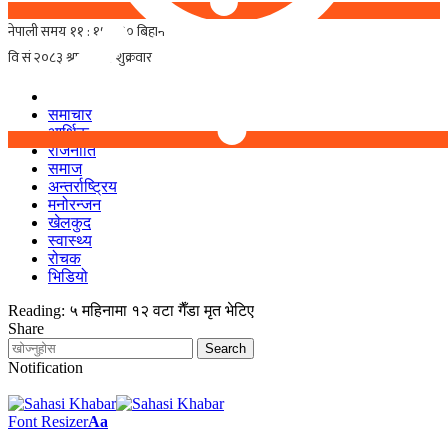
समाचार
आर्थिक
राजनीति
समाज
अन्तर्राष्ट्रिय
मनोरन्जन
खेलकुद
स्वास्थ्य
रोचक
भिडियो
Reading:
५ महिनामा १२ वटा गैँडा मृत भेटिए
Share
Notification
Font Resizer
Aa