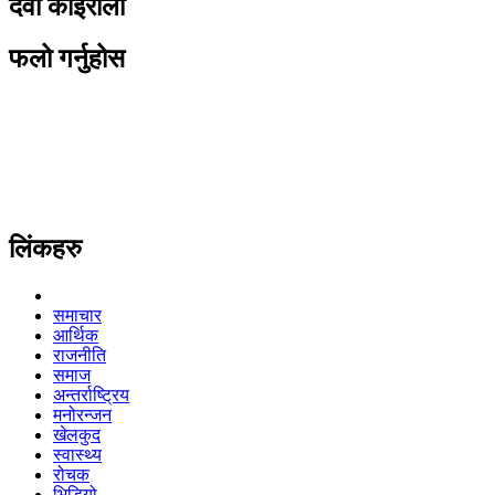
देवी कोइराला
फलो गर्नुहोस
लिंकहरु
समाचार
आर्थिक
राजनीति
समाज
अन्तर्राष्ट्रिय
मनोरन्जन
खेलकुद
स्वास्थ्य
रोचक
भिडियो