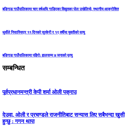
बडिगाड गाउँपालिकामा चार वर्षअघि गाडिएका विद्युतका पोल उखेलियो, स्थानीय आक्रोशित
धुवाँले निसास्सिएर ११ दिनको सुत्केरी र १९ वर्षीया युवतीको मृत्यु
बडिगाड गाउँपालिकामा पहिरो: हालसम्म ७ जनाको मृत्यु
सम्बन्धित
पूर्वप्रधानमन्त्री केपी शर्मा ओली पक्राउ
देउवा, ओली र प्रचण्डले राजनीतिबाट सन्यास लिए सबैभन्दा खुसी
हुन्छु : गगन थापा