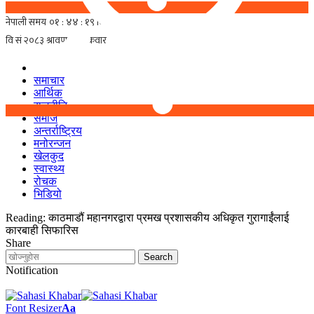
समाचार
आर्थिक
राजनीति
समाज
अन्तर्राष्ट्रिय
मनोरन्जन
खेलकुद
स्वास्थ्य
रोचक
भिडियो
Reading:
काठमाडौं महानगरद्वारा प्रमख प्रशासकीय अधिकृत गुरागाईंलाई
कारबाही सिफारिस
Share
Notification
Font Resizer
Aa