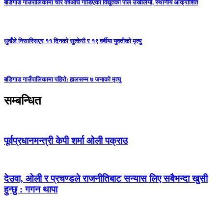
बडिगाड गाउँपालिकामा चार वर्षअघि गाडिएका विद्युतका पोल उखेलियो, स्थानीय आक्रोशित
धुवाँले निसास्सिएर ११ दिनको सुत्केरी र १९ वर्षीया युवतीको मृत्यु
बडिगाड गाउँपालिकामा पहिरो: हालसम्म ७ जनाको मृत्यु
सम्बन्धित
पूर्वप्रधानमन्त्री केपी शर्मा ओली पक्राउ
देउवा, ओली र प्रचण्डले राजनीतिबाट सन्यास लिए सबैभन्दा खुसी
हुन्छु : गगन थापा