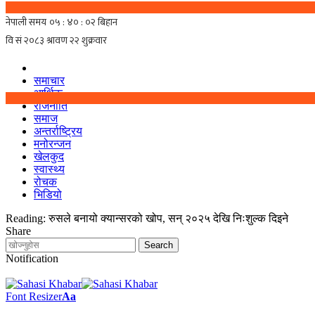
समाचार
आर्थिक
राजनीति
समाज
अन्तर्राष्ट्रिय
मनोरन्जन
खेलकुद
स्वास्थ्य
रोचक
भिडियो
Reading:
रुसले बनायो क्यान्सरको खोप, सन् २०२५ देखि निःशुल्क दिइने
Share
Notification
Font Resizer
Aa