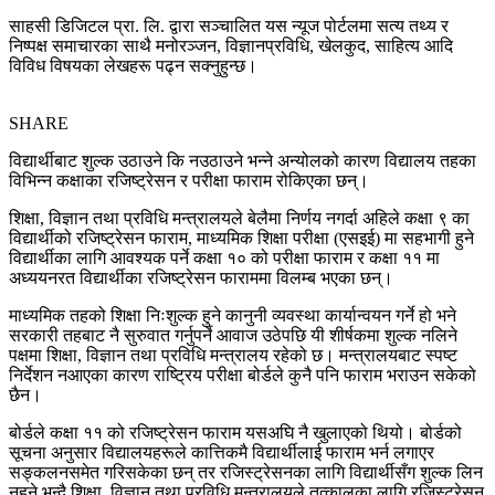
साहसी डिजिटल प्रा. लि. द्वारा सञ्चालित यस न्यूज पोर्टलमा सत्य तथ्य र
निष्पक्ष समाचारका साथै मनोरञ्जन, विज्ञानप्रविधि, खेलकुद, साहित्य आदि
विविध विषयका लेखहरू पढ्न सक्नुहुन्छ।
SHARE
विद्यार्थीबाट शुल्क उठाउने कि नउठाउने भन्ने अन्योलको कारण विद्यालय तहका
विभिन्न कक्षाका रजिष्ट्रेसन र परीक्षा फाराम रोकिएका छन्।
शिक्षा, विज्ञान तथा प्रविधि मन्त्रालयले बेलैमा निर्णय नगर्दा अहिले कक्षा ९ का
विद्यार्थीको रजिष्ट्रेसन फाराम, माध्यमिक शिक्षा परीक्षा (एसइई) मा सहभागी हुने
विद्यार्थीका लागि आवश्यक पर्ने कक्षा १० को परीक्षा फाराम र कक्षा ११ मा
अध्ययनरत विद्यार्थीका रजिष्ट्रेसन फाराममा विलम्ब भएका छन्।
माध्यमिक तहको शिक्षा निःशुल्क हुने कानुनी व्यवस्था कार्यान्वयन गर्ने हो भने
सरकारी तहबाट नै सुरुवात गर्नुपर्ने आवाज उठेपछि यी शीर्षकमा शुल्क नलिने
पक्षमा शिक्षा, विज्ञान तथा प्रविधि मन्त्रालय रहेको छ। मन्त्रालयबाट स्पष्ट
निर्देशन नआएका कारण राष्ट्रिय परीक्षा बोर्डले कुनै पनि फाराम भराउन सकेको
छैन।
बोर्डले कक्षा ११ को रजिष्ट्रेसन फाराम यसअघि नै खुलाएको थियो। बोर्डको
सूचना अनुसार विद्यालयहरूले कात्तिकमै विद्यार्थीलाई फाराम भर्न लगाएर
सङ्कलनसमेत गरिसकेका छन् तर रजिस्ट्रेसनका लागि विद्यार्थीसँग शुल्क लिन
नहुने भन्दै शिक्षा, विज्ञान तथा प्रविधि मन्त्रालयले तत्कालका लागि रजिस्ट्रेसन