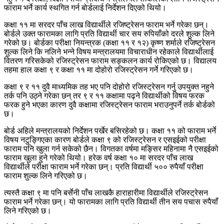
फाराम भर्ने कार्य स्थगित गर्न बोर्डलाई निर्देशन दिएको थियो।
कक्षा ११ मा सरदर पाँच लाख विद्यार्थीले रजिष्ट्रेसन फाराम भर्ने गरेका छन्।
बोर्डले उक्त फारामका लागि प्रति विद्यार्थी चार सय रुपियाँको दरले शुल्क लिने
गरेको छ। बोर्डका परीक्षा नियन्त्रक (कक्षा ११ र १२) कृष्ण शर्माले रजिष्ट्रेसन
शुल्क लिने कि नलिने भन्ने विषय मन्त्रालयमा विचाराधीन रहेकाले विद्यार्थीलाई
वितरण गरिसकेको रजिस्ट्रेसन फाराम सङ्कलन कार्य रोकिएको छ। विद्यालय
तहमा हाल कक्षा ९ र कक्षा ११ मा दोहोरो रजिस्ट्रेसन गर्ने गरिएको छ।
कक्षा ९ र ११ दुवै माध्यमिक तह भए पनि दोहोरो रजिस्ट्रेसन गर्नु उपयुक्त नहुने
तर्क पनि उठ्ने गरेका छन् तर ९ र ११ कक्षामा पढ्ने विद्यार्थीको विषय फरक
फरक हुने भएका कारण दुवै कक्षामा रजिस्ट्रेसन फाराम भराउनुपर्ने तर्क बोर्डको
छ।
बोर्ड अहिले मन्त्रालयको निर्देशन पर्खेर बसिरहेको छ। कक्षा ११ को फाराम भर्ने
विषय नटुङ्गिएका कारण बोर्डले कक्षा ९ को रजिस्ट्रेसन र एसइईको परीक्षा
फाराम पनि खुला गर्न सकेको छैन। विगतका वर्षमा मङ्सिर महिनामा नै एसइईको
फाराम खुला हुने गरेको थियो। हरेक वर्ष कक्षा १० मा सरदर पाँच लाख
विद्यार्थीले परीक्षा फाराम भर्ने गरेका छन्। प्रति विद्यार्थी ५०० रुपैयाँ परीक्षा
फाराम शुल्क लिने गरिएको छ।
त्यस्तै कक्षा ९ मा पनि बर्सेनी पाँच लाखकै हाराहारीमा विद्यार्थीले रजिस्ट्रेसन
फाराम भर्ने गरेका छन्। यो फारामका लागि प्रति विद्यार्थी तीन सय पचास रुपैयाँ
लिने गरिएको छ।