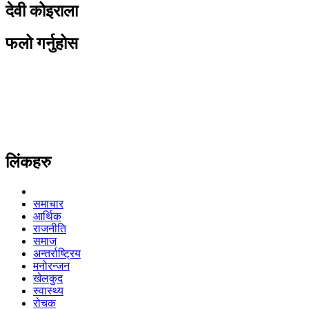
देवी कोइराला
फलो गर्नुहोस
लिंकहरु
समाचार
आर्थिक
राजनीति
समाज
अन्तर्राष्ट्रिय
मनोरन्जन
खेलकुद
स्वास्थ्य
रोचक