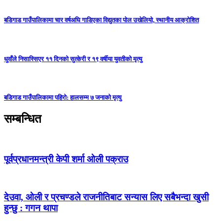
बडिगाड गाउँपालिकामा चार वर्षअघि गाडिएका विद्युतका पोल उखेलियो, स्थानीय आक्रोशित
धुवाँले निसास्सिएर ११ दिनको सुत्केरी र १९ वर्षीया युवतीको मृत्यु
बडिगाड गाउँपालिकामा पहिरो: हालसम्म ७ जनाको मृत्यु
सम्बन्धित
पूर्वप्रधानमन्त्री केपी शर्मा ओली पक्राउ
देउवा, ओली र प्रचण्डले राजनीतिबाट सन्यास लिए सबैभन्दा खुसी
हुन्छु : गगन थापा