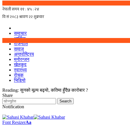
समाचार
आर्थिक
राजनीति
समाज
अन्तर्राष्ट्रिय
मनोरन्जन
खेलकुद
स्वास्थ्य
रोचक
भिडियो
Reading:
सुनको मूल्य बढ्यो, कतिमा हुँदैछ कारोबार ?
Share
Notification
Font Resizer
Aa