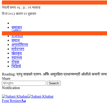
समाचार
आर्थिक
राजनीति
समाज
अन्तर्राष्ट्रिय
मनोरन्जन
खेलकुद
स्वास्थ्य
रोचक
भिडियो
Reading:
प्रभु साहको प्रश्न- आँफै असुरक्षित प्रधानमन्त्री ओलीले कसरी जनत
Share
Notification
Font Resizer
Aa